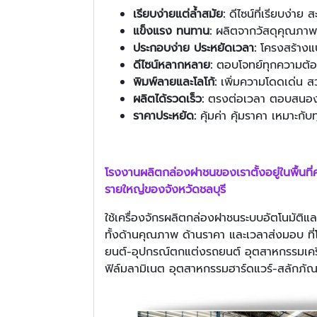
เรียบง่ายแต่ล้ำสมัย:
ดีไซน์ที่เรียบง่า
แข็งแรง ทนทาน:
ผลิตจากวัสดุคุณภาพสู
ประกอบง่าย ประหยัดเวลา:
โครงสร้างแ
ดีไซน์หลากหลาย:
ตอบโจทย์ทุกความต้อ
พิมพ์ลายและโลโก้:
เพิ่มความโดดเด่น ส
ผลิตได้รวดเร็ว:
ตรงต่อเวลา ตอบสนอง
ราคาประหยัด:
คุ้มค่า คุ้มราคา เหมาะก
โรงงานผลิต
กล่องฝาชน
ของเราตั้งอยู่ในพื้นที่
รายใหญ่ของจังหวัดชลบุรี
ใช้เครื่องจักรผลิตกล่องฝาชนระบบอัตโนมัติแ
ทั้งด้านคุณภาพ ด้านราคา และเวลาส่งมอบ ที
ยนต์-อุปกรณ์ตกแต่งรถยนต์ อุตสาหกรรมเครื่
ฟิล์มลามิเนต อุตสาหกรรมฮาร์ดแวร์-สลักภั