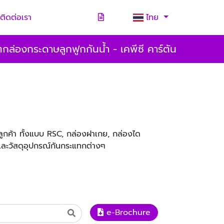
ติดต่อเรา
ไทย
กล่องกระดาษลูกฟูกกันน้ำ - เคพีซี คาร์ตัน
กค้า ทั้งแบบ RSC, กล่องฝาเกย, กล่องได
และวัสดุอุปกรณ์กันกระแทกต่างๆ
e-Brochure