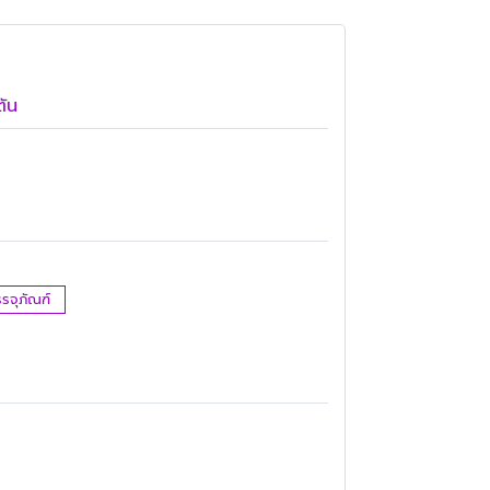
ตัน
รจุภัณฑ์