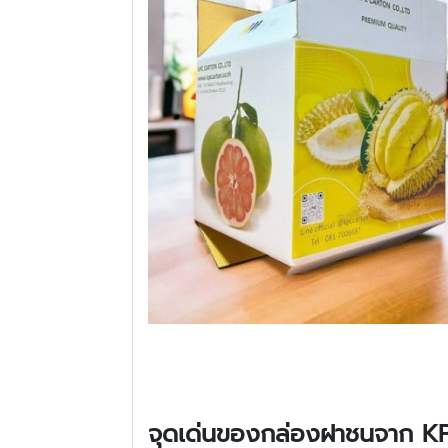
จุดเด่นของกล่องฝาชนจาก K