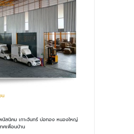
ชน
 พนัสนิคม เกาะจันทร์ บ่อทอง หนองใหญ่
เทศเพื่อนบ้าน