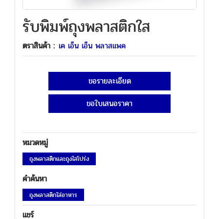
รับพิมพ์ถุงพลาสติกใส
ตราสินค้า :
เค เอ็น เอ็น พลาสแพค
ขอรายละเอียด
ขอใบเสนอราคา
หมวดหมู่
ถุงพลาสติกและถุงใสโปร่ง
คำค้นหา
ถุงพลาสติกใส่อาหาร
แชร์