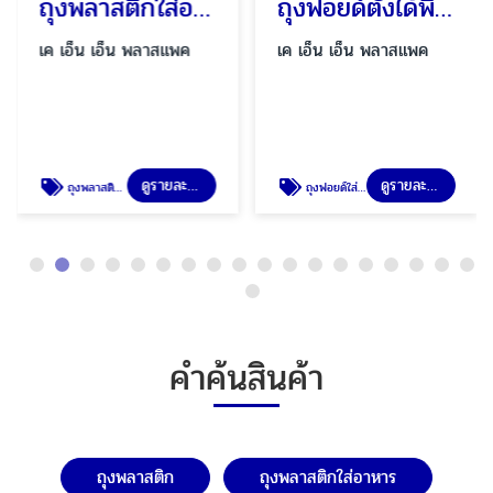
ถุงพลาสติกใส่อาหาร
ถุงฟอยด์ตั้งได้พิมพ์ลาย
เค เอ็น เอ็น พลาสแพค
เค เอ็น เอ็น พลาสแพค
ดูรายละเอียด
ดูรายละเอียด
ถุงพลาสติกใส่อาหาร
ถุงฟอยด์ใส่อาหาร
คำค้นสินค้า
ถุงพลาสติก
ถุงพลาสติกใส่อาหาร