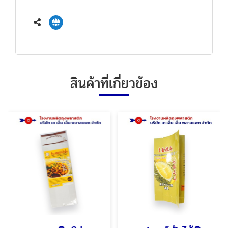
สินค้าที่เกี่ยวข้อง