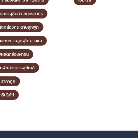
กล่องไดคัท ราคาโรงงาน
เจอาร์พี
งบรรจุสินค้า สมุทรสาคร
ลิตกล่องกระดาษลูกฟูก
องกระดาษลูกฟูก บางแค
ับผลิตกล่องฝาชน
ิมพ์กล่องบรรจุภัณฑ์
 ราคาถูก
รีนโลโก้