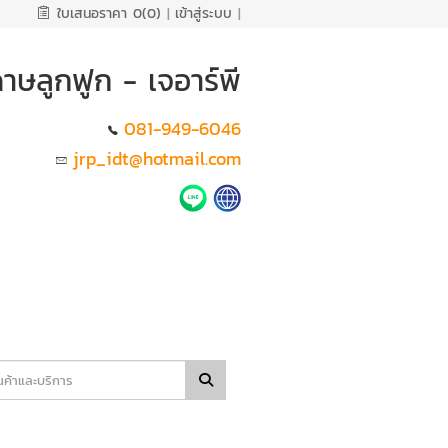
ใบเสนอราคา
0(0)
|
เข้าสู่ระบบ
|
ษลูกฟูก - เจอาร์พี
081-949-6046
jrp_idt@hotmail.com