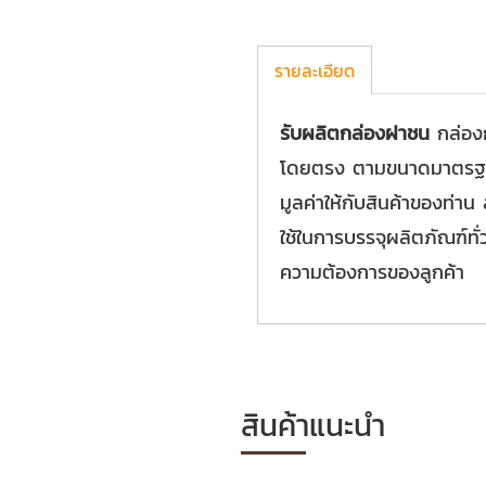
รายละเอียด
รับผลิตกล่องฝาชน
กล่อง
โดยตรง ตามขนาดมาตรฐานท
มูลค่าให้กับสินค้าของท่า
ใช้ในการบรรจุผลิตภัณฑ์ท
ความต้องการของลูกค้า
สินค้าแนะนำ