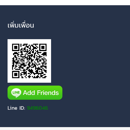
เพิ่มเพื่อน
Line ID:
9496046