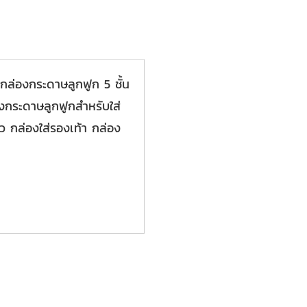
ล่องกระดาษลูกฟูก 5 ชั้น
องกระดาษลูกฟูกสำหรับใส่
ว กล่องใส่รองเท้า กล่อง