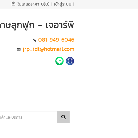
ใบเสนอราคา
0(0)
|
เข้าสู่ระบบ
|
ษลูกฟูก - เจอาร์พี
081-949-6046
jrp_idt@hotmail.com