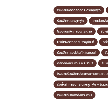
โรงงานผลิตกล่องกระดาษลูกฟูก
รับผลิตกล่องลูกฟูก
ขายส่งกล่อ
โรงงานผลิตกล่องกระดาษ
รับผ
บริษัทผลิตกล่องบรรจุภัณฑ์
กล่
รับผลิตกล่องใส่อะไหล่รถยนต์
ร
กล่องลังกระดาษ พระราม2
รับพ
โรงงานรับผลิตกล่องกระดาษตามแบบ
รับสั่งทำกล่องกระดาษลูกฟูก พร้อมสก
โรงงานรับผลิตลังกระดาษ