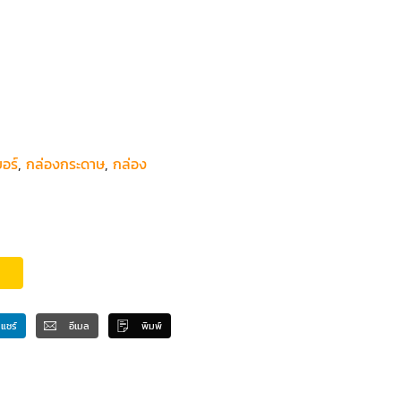
ก
อร์
,
กล่องกระดาษ
,
กล่อง
แชร์
อีเมล
พิมพ์