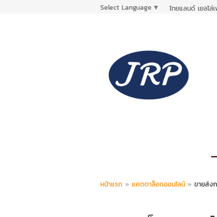
Select Language
▼
ไทยแลนด์ เยลโล่
หน้าแรก
»
แคตตาล็อกออนไลน์
»
ขายส่งก