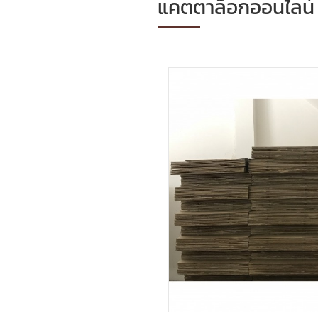
แคตตาล็อกออนไลน์