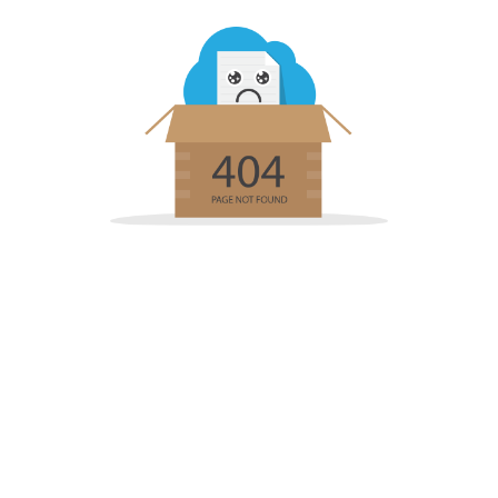
ไม่พบหน้า
หน้าเว็บที่คุณกำลังค้นหา อาจจะถูกนำออก
เปลี่ยนชื่อ หรือไม่พร้อมใช้งานชั่วคราว
เรากำลังพาคุณไปหน้าแรก เพื่อใช้งานเว็บไซต์
ต่อ