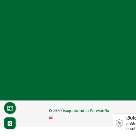
© 2569
โรงชุบอโนไดซ์ ไอเดีย เพลทติ้ง
เว็บไซต
เราใช
การใช