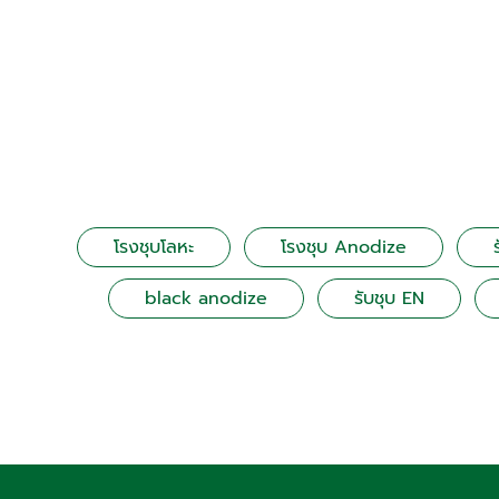
โรงชุบโลหะ
โรงชุบ Anodize
black anodize
รับชุบ EN