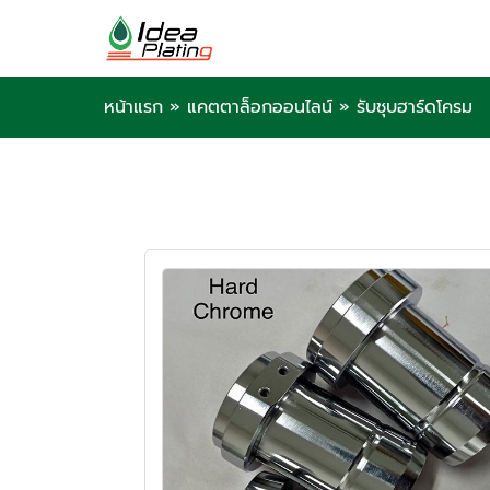
หน้าแรก
»
แคตตาล็อกออนไลน์
»
รับชุบฮาร์ดโครม