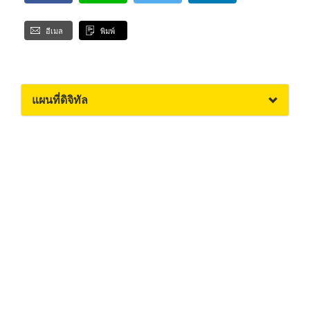
อีเมล
พิมพ์
แผนที่ดิจิทัล