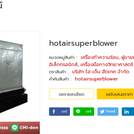
์
hotairsuperblower
:
เครื่องทำความร้อน
,
ผู้ขาย
หมวดหมู่สินค้า
อิเล็กทรอนิกส์
,
เครื่องมือทางวิทยาศาสตร์
:
บริษัท ไฮ-เด็น ฮีตเทค จำกัด
ตราสินค้า
:
hotairsuperblower
คำค้นสินค้า
ขอรายละเอียด
ขอใบเสนอราคา
แชร์
แชร์
Tweet