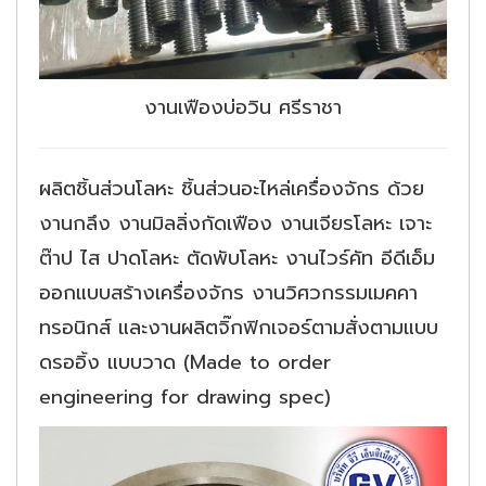
งานเฟืองบ่อวิน ศรีราชา
ผลิตชิ้นส่วนโลหะ ชิ้นส่วนอะไหล่เครื่องจักร ด้วย
งานกลึง งานมิลลิ่งกัดเฟือง งานเจียรโลหะ เจาะ
ต๊าป ไส ปาดโลหะ ตัดพับโลหะ งานไวร์คัท อีดีเอ็ม
ออกแบบสร้างเครื่องจักร งานวิศวกรรมเมคคา
ทรอนิกส์ และงานผลิตจิ๊กฟิกเจอร์ตามสั่งตามแบบ
ดรออิ้ง แบบวาด (Made to order
engineering for drawing spec)