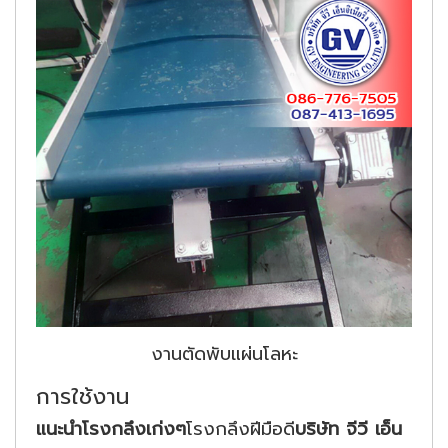
งานตัดพับแผ่นโลหะ
การใช้งาน
แนะนำโรงกลึงเก่งๆ
โรงกลึงฝีมือดี
บริษัท จีวี เอ็น