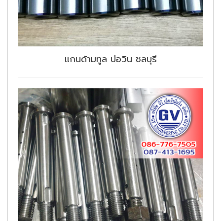
แกนด้ามทูล บ่อวิน ชลบุรี