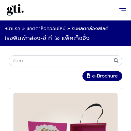
หน้าแรก
»
แคตตาล็อกออนไลน์
»
รับผลิตกล่องสไลด์
โรงพิมพ์กล่อง-จี ที ไอ แพ็คเก็จจิ้ง
e-Brochure