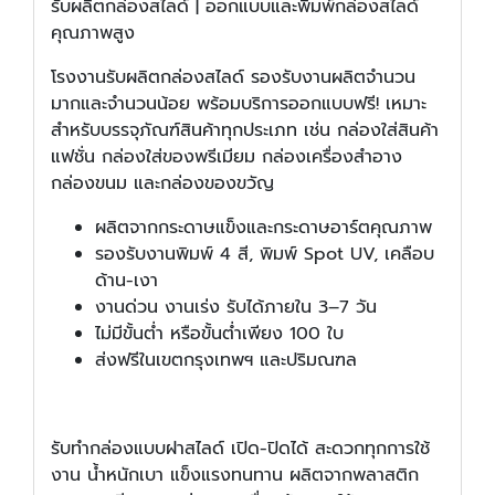
รับผลิตกล่องสไลด์ | ออกแบบและพิมพ์กล่องสไลด์
คุณภาพสูง
โรงงานรับผลิตกล่องสไลด์ รองรับงานผลิตจำนวน
มากและจำนวนน้อย พร้อมบริการออกแบบฟรี! เหมาะ
สำหรับบรรจุภัณฑ์สินค้าทุกประเภท เช่น กล่องใส่สินค้า
แฟชั่น กล่องใส่ของพรีเมียม กล่องเครื่องสำอาง
กล่องขนม และกล่องของขวัญ
ผลิตจากกระดาษแข็งและกระดาษอาร์ตคุณภาพ
รองรับงานพิมพ์ 4 สี, พิมพ์ Spot UV, เคลือบ
ด้าน-เงา
งานด่วน งานเร่ง รับได้ภายใน 3–7 วัน
ไม่มีขั้นต่ำ หรือขั้นต่ำเพียง 100 ใบ
ส่งฟรีในเขตกรุงเทพฯ และปริมณฑล
รับทำกล่องแบบฝาสไลด์ เปิด-ปิดได้ สะดวกทุกการใช้
งาน น้ำหนักเบา แข็งแรงทนทาน ผลิตจากพลาสติก