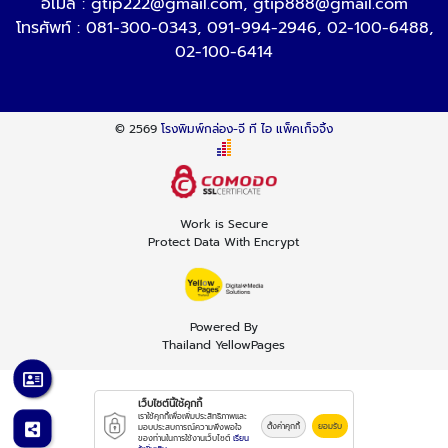
อีเมล :
gtip222@gmail.com
,
gtip888@gmail.com
โทรศัพท์ :
081-300-0343
,
091-994-2946
,
02-100-6488
,
02-100-6414
© 2569
โรงพิมพ์กล่อง-จี ที ไอ แพ็คเก็จจิ้ง
Work is Secure
Protect Data With Encrypt
Powered By
Thailand YellowPages
เว็บไซต์นี้ใช้คุกกี้
เราใช้คุกกี้เพื่อเพิ่มประสิทธิภาพและ
ตั้งค่าคุกกี้
ยอมรับ
มอบประสบการณ์ความพึงพอใจ
ของท่านในการใช้งานเว็บไซต์
เรียน