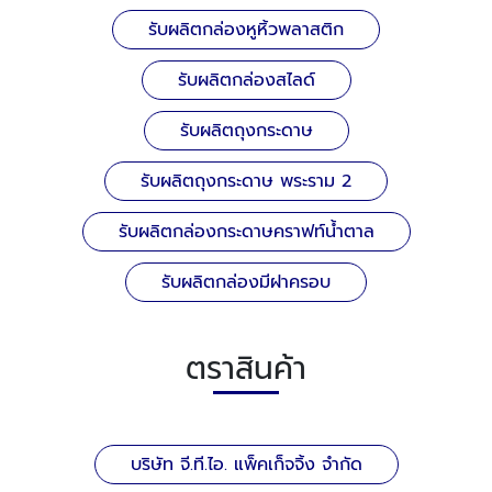
รับผลิตกล่องหูหิ้วพลาสติก
รับผลิตกล่องสไลด์
รับผลิตถุงกระดาษ
รับผลิตถุงกระดาษ พระราม 2
รับผลิตกล่องกระดาษคราฟท์น้ำตาล
รับผลิตกล่องมีฝาครอบ
ตราสินค้า
บริษัท จี.ที.ไอ. แพ็คเก็จจิ้ง จำกัด