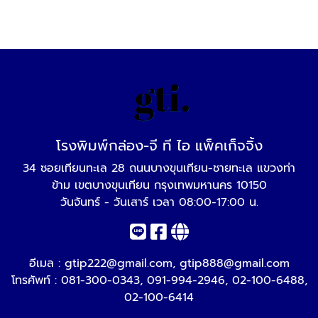
โรงพิมพ์กล่อง-จี ที ไอ แพ็คเก็จจิ้ง
34 ซอยเทียนทะเล 28 ถนนบางขุนเทียน-ชายทะเล แขวงท่า
ข้าม เขตบางขุนเทียน กรุงเทพมหานคร 10150
วันจันทร์ - วันเสาร์ เวลา 08:00-17:00 น.
อีเมล :
gtip222@gmail.com
,
gtip888@gmail.com
โทรศัพท์ :
081-300-0343
,
091-994-2946
,
02-100-6488
,
02-100-6414