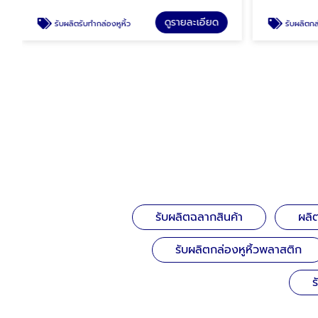
ดูรายละเอียด
รับผลิตรับทำกล่องหูหิ้ว
รับผลิตกล่องกร
รับผลิตฉลากสินค้า
ผลิ
รับผลิตกล่องหูหิ้วพลาสติก
ร