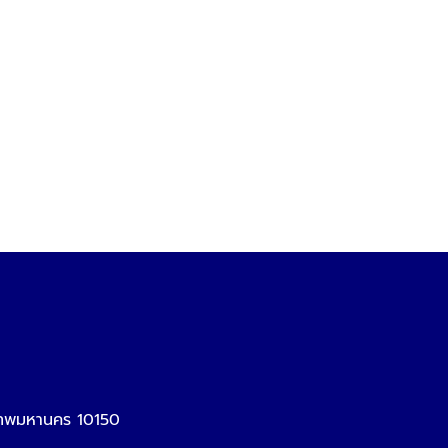
งเทพมหานคร 10150