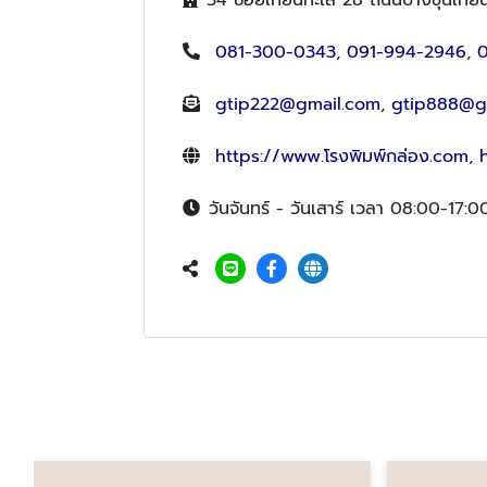
081-300-0343
,
091-994-2946
,
gtip222@gmail.com
,
gtip888@g
https://www.โรงพิมพ์กล่อง.com
,
วันจันทร์ - วันเสาร์ เวลา 08:00-17:0