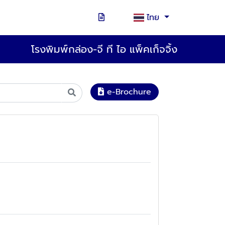
ไทย
โรงพิมพ์กล่อง-จี ที ไอ แพ็คเก็จจิ้ง
e-Brochure