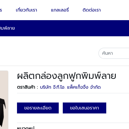
ร
เกี่ยวกับเรา
แกลเลอรี่
ติดต่อเรา
ิมพ์ลาย
ผลิตกล่องลูกฟูกพิมพ์ลาย
ตราสินค้า :
บริษัท จี.ที.ไอ. แพ็คเก็จจิ้ง จำกัด
ขอรายละเอียด
ขอใบเสนอราคา
หมวดหมู่