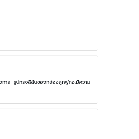
องการ รูปทรงสีสันของกล่องลูกฟูกจะมีความ