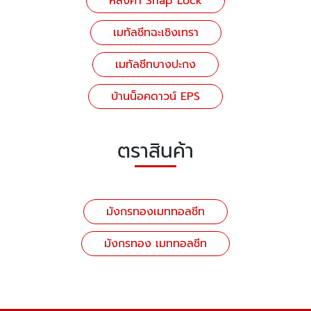
หลังคา Snap Lock
เมทัลชีทฉะเชิงเทรา
เมทัลชีทบางปะกง
บ้านน็อคดาวน์ EPS
ตราสินค้า
มังกรทองเมททอลชีท
มังกรทอง เมททอลชีท