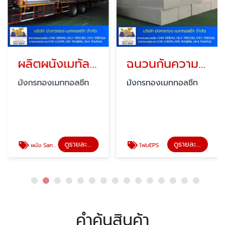
ผลิตผนังเมทัลชีท EPS
ฉนวนกันความร้อนโฟม EPS
มังกรทองเมททอลชีท
มังกรทองเมททอลชีท
ดูรายละเอียด
ดูรายละเอียด
ผนัง Sandwich panel EPS
โฟมEPS
คำค้นสินค้า