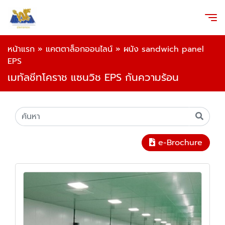
หน้าแรก
»
แคตตาล็อกออนไลน์
»
ผนัง sandwich panel
EPS
เมทัลชีทโคราช แซนวิช EPS กันความร้อน
e-Brochure