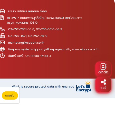
บริษัท นิปปอน เคมิคอล จำกัด
1831/5-7 ถนนเพชรบุรีตัดใหม่ แขวงบางกะปิ เขตห้วยขวาง
กรุงเทพมหานคร 10310
02-652-7831 ต่อ 8
,
02-255-5610 ต่อ 9
02-254-3671, 02-652-7839
marketing@nippon.co.th
firepumpsystem-nippon.yellowpages.co.th
,
www.nippon.co.th
จันทร์-เสาร์ เวลา 08:00-17:00 น.
ติดต่อ
Work is secure protect data with encrypt.
แชร์
ยอมรับ