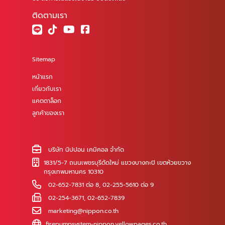
ติดตามเรา
Sitemap
หน้าแรก
เกี่ยวกับเรา
แคตตาล็อก
ลูกค้าของเรา
บริษัท นิปปอน เคมิคอล จำกัด
1831/5-7 ถนนเพชรบุรีตัดใหม่ แขวงบางกะปิ เขตห้วยขวาง
กรุงเทพมหานคร 10310
02-652-7831 ต่อ 8
,
02-255-5610 ต่อ 9
02-254-3671, 02-652-7839
marketing@nippon.co.th
firepumpsystem-nippon.yellowpages.co.th
,