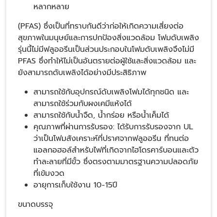
หลากหลาย
(PFAS) ซึ่งเป็นที่ทราบกันดีว่าก่อให้เกิดความเสี่ยงต่อ
สุขภาพในมนุษย์และการปกป้องสิ่งแวดล้อม โฟมดับเพลิง
รุ่นนี้ไม่มีฟลูออรีนเป็นส่วนประกอบในโฟมดับเพลิงจึงไม่มี
PFAS ซึ่งทำให้ไม่เป็นอันตรายต่อผู้ใช้และสิ่งแวดล้อม และ
ยังสามารถดับเพลิงได้อย่างมีประสิธิภาพ
สามารถใช้กับอุปกรณ์ดับเพลิงโฟมได้ทุกชนิด และ
สามารถใช้ร่วมกับผงเคมีแห้งได้
สามารถใช้กับน้ำจืด, น้ำกร่อย หรือน้ำเค็มได้
คุณภาพที่ผ่านการรับรอง: ได้รับการรับรองจาก UL
ว่าเป็นโฟมสังเคราะห์ที่ปราศจากฟลูออรีน ที่ทนต่อ
แอลกอฮอล์สำหรับไฟที่เกิดจากไฮโดรคาร์บอนและตัว
ทำละลายที่มีขั้ว ซึ่งตรงตามมาตรฐานความปลอดภัย
ที่เข้มงวด
อายุการเก็บใช้งาน 10-15ปี
ขนาดบรรจุ