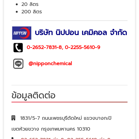
20 ลิตร
200 ลิตร
บริษัท นิปปอน เคมิคอล จำกัด
0-2652-7831
-8,
0-2255-5610
-9
@nipponchemical
ข้อมูลติดต่อ
1831/5-7 ถนนเพชรบุรีตัดใหม่ แขวงบางกะปิ
เขตห้วยขวาง กรุงเทพมหานคร 10310