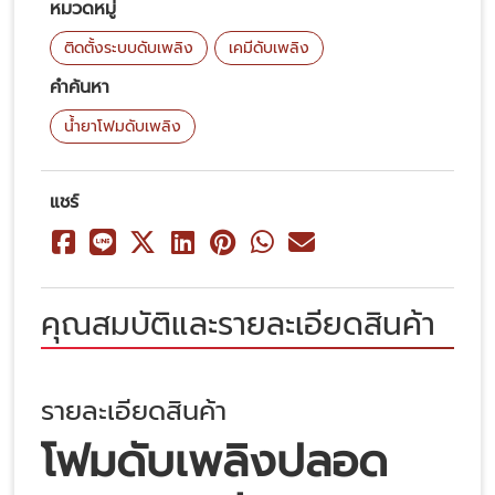
หมวดหมู่
ติดตั้งระบบดับเพลิง
เคมีดับเพลิง
คำค้นหา
น้ำยาโฟมดับเพลิง
แชร์
คุณสมบัติและรายละเอียดสินค้า
รายละเอียดสินค้า
โฟมดับเพลิงปลอด