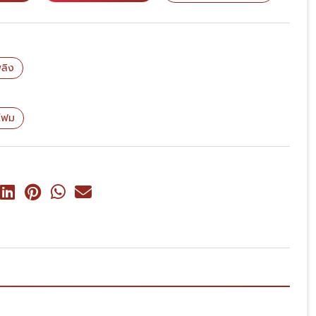
พลิง
์โฟม