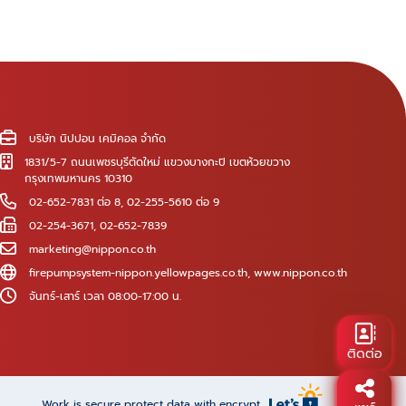
บริษัท นิปปอน เคมิคอล จำกัด
1831/5-7 ถนนเพชรบุรีตัดใหม่ แขวงบางกะปิ เขตห้วยขวาง
กรุงเทพมหานคร 10310
02-652-7831 ต่อ 8
,
02-255-5610 ต่อ 9
02-254-3671, 02-652-7839
marketing@nippon.co.th
firepumpsystem-nippon.yellowpages.co.th
,
www.nippon.co.th
จันทร์-เสาร์ เวลา 08:00-17:00 น.
ติดต่อ
Work is secure protect data with encrypt.