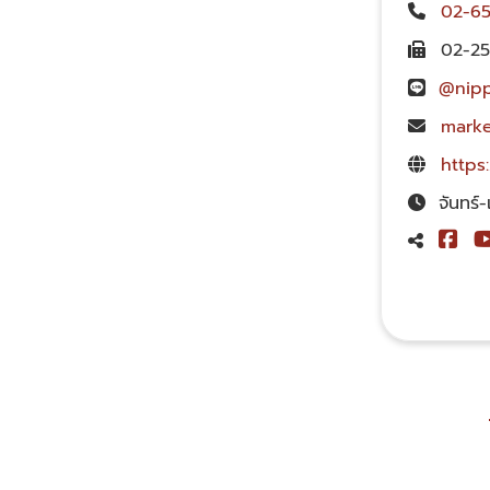
02-65
02-25
@nipp
marke
https
จันทร์