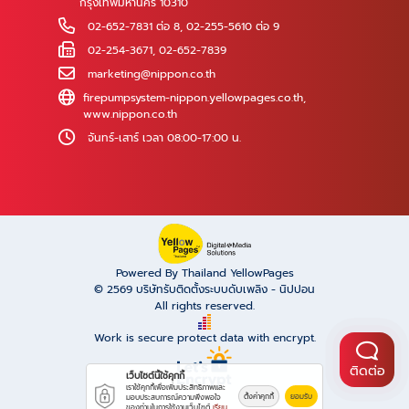
กรุงเทพมหานคร 10310
02-652-7831 ต่อ 8
,
02-255-5610 ต่อ 9
02-254-3671, 02-652-7839
marketing@nippon.co.th
firepumpsystem-nippon.yellowpages.co.th
,
www.nippon.co.th
จันทร์-เสาร์ เวลา 08:00-17:00 น.
Powered By Thailand YellowPages
© 2569
บริษัทรับติดตั้งระบบดับเพลิง - นิปปอน
All rights reserved.
Work is secure protect data with encrypt.
ติดต่อ
เว็บไซต์นี้ใช้คุกกี้
เราใช้คุกกี้เพื่อเพิ่มประสิทธิภาพและ
ตั้งค่าคุกกี้
ยอมรับ
มอบประสบการณ์ความพึงพอใจ
ของท่านในการใช้งานเว็บไซต์
เรียน