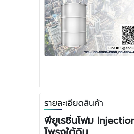
รายละเอียดสินค้า
พียูเรซิ่นโฟม Injecti
โพรงใต้ดิน