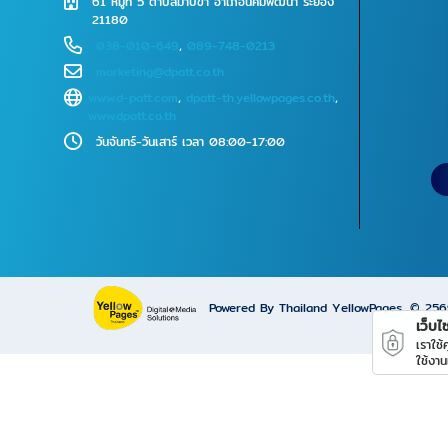
61 หมู่ที่ 5 ตำบลมาบข่า อำเภอนิคมพัฒนา ระยอง
21180
038-010-649
,
089-748-0213
marketing@dpatt.co.th
www.d-patt.com
,
dpatt-th.yellowpages.co.th
,
www.dpatt.co.th
วันจันทร์-วันเสาร์ เวลา 08:00-17:00
Powered By Thailand YellowPages
© 25
เว็บไซ
เราใช
ใช้งาน