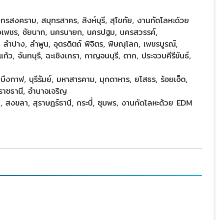
ทรสงคราม, สมุทรสาคร, สิงห์บุรี, สุโขทัย, งานกัดโลหะด้วย
ำแพงเพชร, ชัยนาท, นครนายก, นครปฐม, นครสวรรค์,
 ลำปาง, ลำพูน, อุตรดิตถ์ พิจิตร, พิษณุโลก, เพชรบูรณ์,
ว, จันทบุรี, ฉะเชิงเทรา, กาญจนบุรี, ตาก, ประจวบคีรีขันธ์,
ึงกาฬ, บุรีรัมย์, มหาสารคาม, มุกดาหาร, ยโสธร, ร้อยเอ็ด,
ลราชธานี, อำนาจเจริญ
, สงขลา, สุราษฎร์ธานี, กระบี่, ชุมพร, งานกัดโลหะด้วย EDM