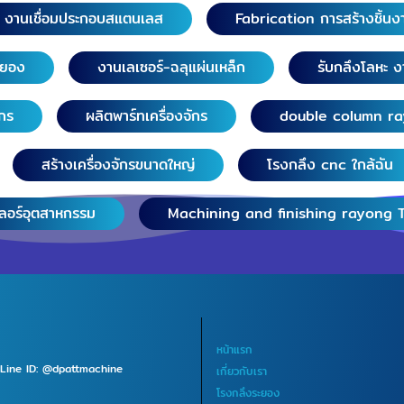
งานเชื่อมประกอบสแตนเลส
Fabrication การสร้างชิ้นง
ระยอง
งานเลเซอร์-ฉลุแผ่นเหล็ก
รับกลึงโลหะ ง
ักร
ผลิตพาร์ทเครื่องจักร
double column r
สร้างเครื่องจักรขนาดใหญ่
โรงกลึง cnc ใกล้ฉัน
เลอร์อุตสาหกรรม
Machining and finishing rayong 
หน้าแรก
Line ID: @dpattmachine
เกี่ยวกับเรา
โรงกลึงระยอง