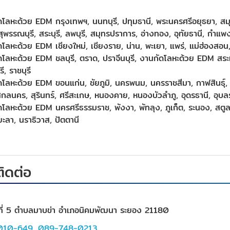
โลหะด้วย EDM กรุงเทพฯ, นนทบุรี, ปทุมธานี, พระนครศรีอยุธยา, สมุ
ุพรรณบุรี, สระบุรี, ลพบุรี, สมุทรปราการ, อ่างทอง, อุทัยธานี, ก
โลหะด้วย EDM เชียงใหม่, เชียงราย, น่าน, พะเยา, แพร่, แม่ฮ่องสอน,
โลหะด้วย EDM ชลบุรี, ตราด, ปราจีนบุรี, งานกัดโลหะด้วย EDM สระแก้
ี, ราชบุรี
โลหะด้วย EDM ขอนแก่น, ชัยภูมิ, นครพนม, นครราชสีมา, กาฬสินธุ์, บ
กลนคร, สุรินทร์, ศรีสะเกษ, หนองคาย, หนองบัวลำภู, อุดรธานี, อุบ
โลหะด้วย EDM นครศรีธรรมราช, พังงา, พัทลุง, ภูเก็ต, ระนอง, สตูล
ยะลา, นราธิวาส, ปัตตานี
ติดต่อ
่ที่ 5 ตำบลมาบข่า อำเภอนิคมพัฒนา ระยอง 21180
010-649
,
089-748-0213