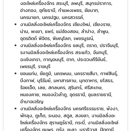
งอะไหล่เครื่องจักร สระบุรี, ลพบุรี, สมุทรปราการ,
อ่างทอง, อุทัยธานี, กำแพงเพชร, ชัยนาท,
นครนายก, นครปฐม, นครสวรรค์,
งานมิลลิ่งอะไหล่เครื่องจักร เชียงใหม่, เชียงราย,
น่าน, พะเยา, แพร่, แม่ฮ่องสอน, ลำปาง, ลำพูน,
อุตรดิตถ์ พิจิตร, พิษณุโลก, เพชรบูรณ์,
งานมิลลิ่งอะไหล่เครื่องจักร ชลบุรี, ตราด, ปราจีนบุรี,
รงานมิลลิ่งอะไหล่เครื่องจักร สระแก้ว, จันทบุรี,
ฉะเชิงเทรา, กาญจนบุรี, ตาก, ประจวบคีรีขันธ์,
เพชรบุรี, ราชบุรี
ขอนแก่น, ชัยภูมิ, นครพนม, นครราชสีมา, กาฬสินธุ์,
บึงกาฬ, บุรีรัมย์, มหาสารคาม, มุกดาหาร, ยโสธร,
ร้อยเอ็ด, เลย, สกลนคร, สุรินทร์, ศรีสะเกษ,
หนองคาย, หนองบัวลำภู, อุดรธานี, อุบลราชธานี,
อำนาจเจริญ
งานมิลลิ่งอะไหล่เครื่องจักร นครศรีธรรมราช, พังงา,
พัทลุง, ภูเก็ต, ระนอง, สตูล, สงขลา, งานมิลลิ่งอะ
ไหล่เครื่องจักร สุราษฎร์ธานี, กระบี่, งานมิลลิ่งอะไหล่
เครื่องจักร ชุมพร, ตรัง, ยะลา, นราธิวาส, ปัตตานี