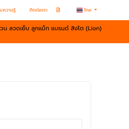
ะความรู้
ติดต่อเรา
ไทย
้วน ลวดเย็บ ลูกแม็ก แบรนด์ สิงโต (Lion)