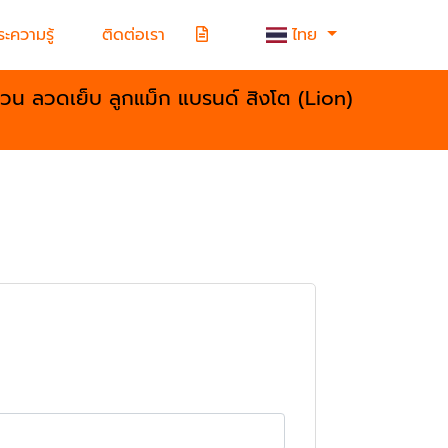
ะความรู้
ติดต่อเรา
ไทย
้วน ลวดเย็บ ลูกแม็ก แบรนด์ สิงโต (Lion)