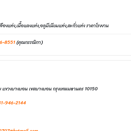
งแท่ง,เนื้อแดงแท่ง,อลูมีเนียมแท่ง,ตะกั่วแท่ง ราคาโรงงาน
6-8551
(คุณกรรณิกา)
กชัย แขวงบางบอน เขตบางบอน กรุงเทพมหานคร 10150
81-946-2144
0707@hotmail.com