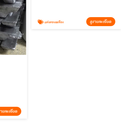
โรงงานผลิตทองเหลืองแท่งหล่อองศ์พระพุทธรูป
ช.ไทยรุ่งเรืองโลหะภัณฑ์
รายละเอียด
ดูรายละเอียด
แท่งทองเหลือง