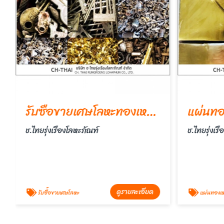
รับซื้อขายเศษโลหะทองเหลือง,ทองแดง,อลูมีเนียม,ตะกั่ว
แผ่นทอ
ช.ไทยรุ่งเรืองโลหะภัณฑ์
ช.ไทยรุ่งเร
ดูรายละเอียด
รับซื้อขายเศษโลหะ
แผ่นทองเห