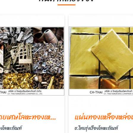
รับซื้อขายเศษโลหะทองเหลือง,ทองแดง,อลูมีเนียม,ตะกั่ว
แผ่นทองเหลืองหล่อ
ืองโลหะภัณฑ์
ช.ไทยรุ่งเรืองโลหะภัณฑ์