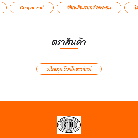
Copper rod
สังกะสีผสมหล่อหลอม
โ
ตราสินค้า
ช.ไทยรุ่งเรืองโลหะภัณฑ์