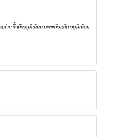
่าย ขี้กลึงอลูมิเนียม กะทะล้อแม็ก อลูมิเนียม