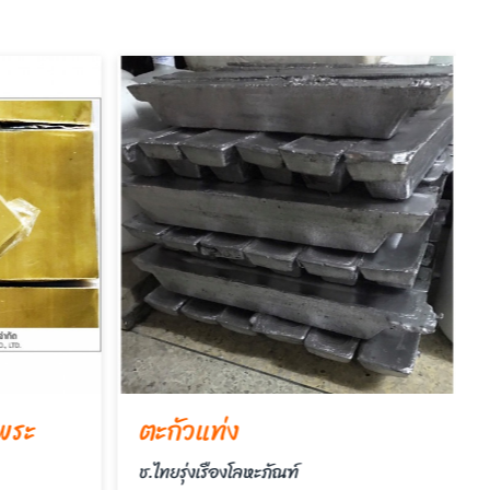
พระ
ตะกั่วแท่ง
ช.ไทยรุ่งเรืองโลหะภัณฑ์