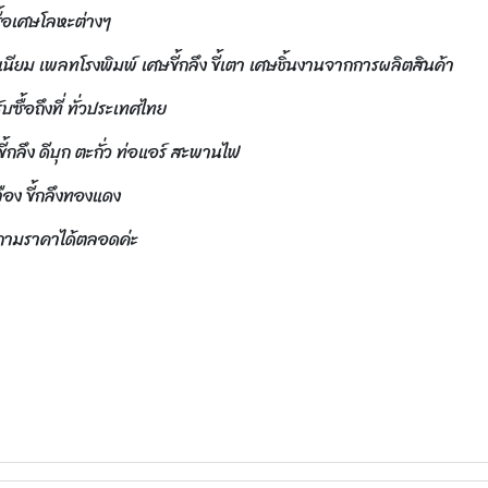
ซื้อเศษโลหะต่างๆ
นียม เพลทโรงพิมพ์ เศษขี้กลึง ขี้เตา เศษชิ้นงานจากการผลิตสินค้า
ซื้อถึงที่ ทั่วประเทศไทย
้กลึง ดีบุก ตะกั่ว ท่อแอร์ สะพานไฟ
ือง ขี้กลึงทองแดง
บถามราคาได้ตลอดค่ะ