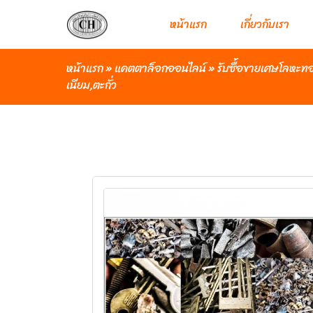
หน้าแรก
เกี่ยวกับเรา
หน้าแรก
»
แคตตาล็อกออนไลน์
»
รับซื้อขายเศษโลหะทอ
เนียม,ตะกั่ว