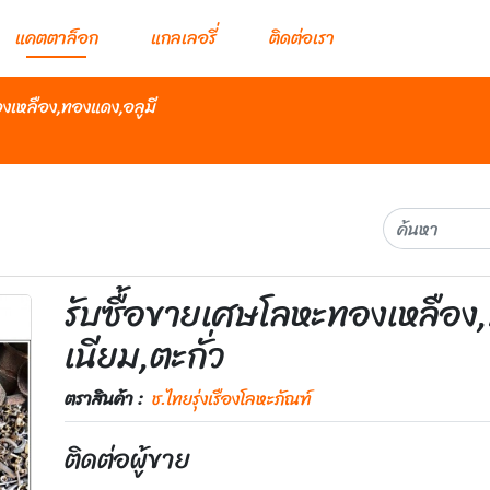
แคตตาล็อก
แกลเลอรี่
ติดต่อเรา
งเหลือง,ทองแดง,อลูมี
รับซื้อขายเศษโลหะทองเหลือง
เนียม,ตะกั่ว
ตราสินค้า :
ช.ไทยรุ่งเรืองโลหะภัณฑ์
ติดต่อผู้ขาย