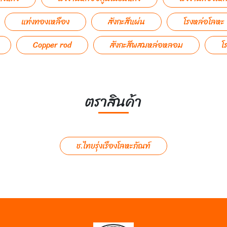
แท่งทองเหลือง
สังกะสีแผ่น
โรงหล่อโลหะ
Copper rod
สังกะสีผสมหล่อหลอม
โ
ตราสินค้า
ช.ไทยรุ่งเรืองโลหะภัณฑ์