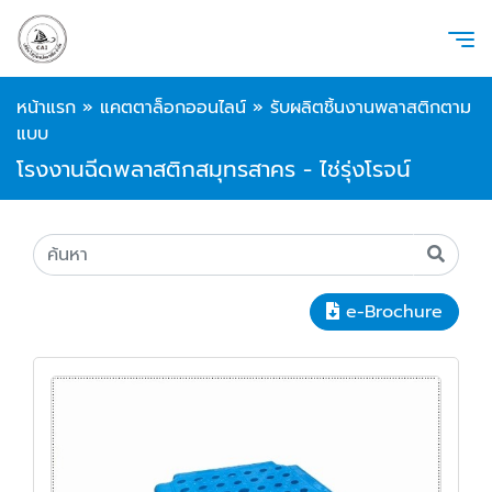
หน้าแรก
»
แคตตาล็อกออนไลน์
»
รับผลิตชิ้นงานพลาสติกตาม
แบบ
โรงงานฉีดพลาสติกสมุทรสาคร - ไช่รุ่งโรจน์
e-Brochure