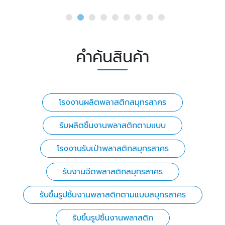
คำค้นสินค้า
โรงงานผลิตพลาสติกสมุทรสาคร
รับผลิตชิ้นงานพลาสติกตามแบบ
โรงงานรับเป่าพลาสติกสมุทรสาคร
รับงานฉีดพลาสติกสมุทรสาคร
รับขึ้นรูปชิ้นงานพลาสติกตามแบบสมุทรสาคร
รับขึ้นรูปชิ้นงานพลาสติก