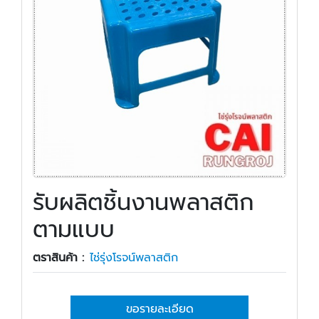
รับผลิตชิ้นงานพลาสติก
ตามแบบ
ตราสินค้า :
ไช่รุ่งโรจน์พลาสติก
ขอรายละเอียด