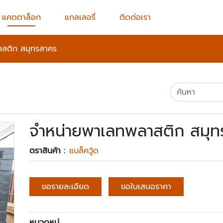
แคตตาล็อก
แกลเลอรี่
ติดต่อเรา
าสติก สมุทรสาคร
จำหน่ายพาเลทพลาสติก สมุท
ตราสินค้า :
แบล็ควู้ด
ขอรายละเอียด
ขอใบเสนอราคา
หมวดหมู่