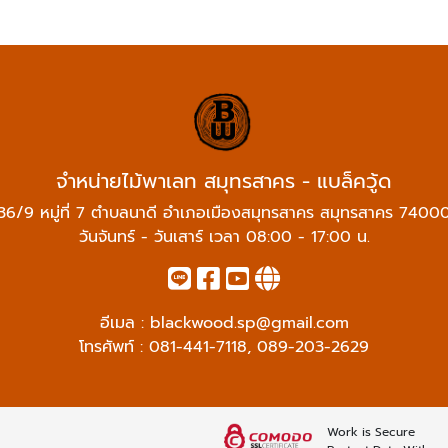
จำหน่ายไม้พาเลท สมุทรสาคร - แบล็ควู้ด
36/9 หมู่ที่ 7 ตำบลนาดี อำเภอเมืองสมุทรสาคร สมุทรสาคร 7400
วันจันทร์ - วันเสาร์ เวลา 08:00 - 17:00 น.
อีเมล :
blackwood.sp@gmail.com
โทรศัพท์ :
081-441-7118
,
089-203-2629
Work is Secure