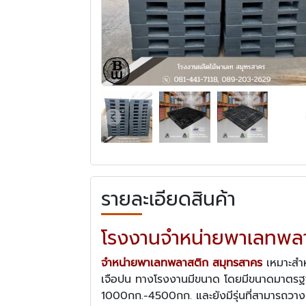
รายละเอียดสินค้า
โรงงานจำหน่ายพาเลทพลา
จำหน่ายพาเลทพลาสติก สมุทรสาคร
เหมาะสำห
เจือปน ทางโรงงานมีขนาด โดยมีขนาดมาตรฐานต
1000กก.-4500กก. และยังมีรุ่นที่สามารถวา