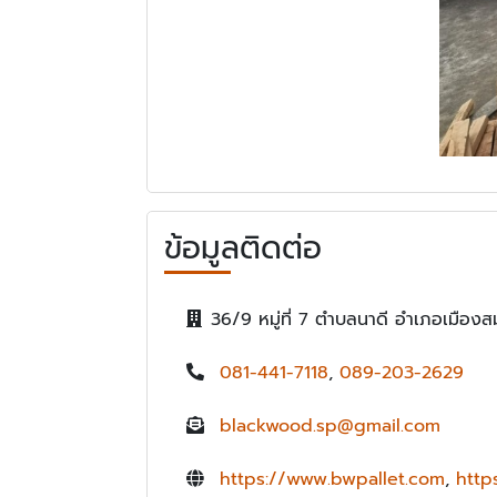
ข้อมูลติดต่อ
36/9 หมู่ที่ 7 ตำบลนาดี อำเภอเมือ
081-441-7118
,
089-203-2629
blackwood.sp@gmail.com
https://www.bwpallet.com
,
http