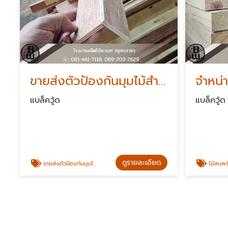
ขายส่งตัวป้องกันมุมไม้สำหรับพาเลท
แบล็ควู้ด
แบล็ควู้ด
ดูรายละเอียด
ขายส่งตัวป้องกันมุมไม้สำหรับพาเลท
ไม้สนพร้อมตราIPPC สำหรับง