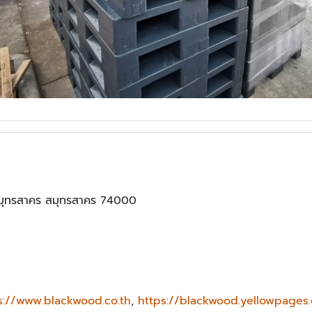
งสมุทรสาคร สมุทรสาคร 74000
s://www.blackwood.co.th
,
https://blackwood.yellowpages.