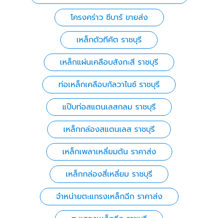
โครงคร่าว ซีบาร์ ขายส่ง
เหล็กตัวทีคัต ราชบุรี
เหล็กแผ่นเคลือบสังกะสี ราชบุรี
ท่อเหล็กเคลือบกัลวาไนซ์ ราชบุรี
แป๊บท่อสแตนเลสกลม ราชบุรี
เหล็กกล่องสแตนเลส ราชบุรี
เหล็กเพลาเหลี่ยมตัน ราคาส่ง
เหล็กกล่องสี่เหลี่ยม ราชบุรี
จำหน่ายตะแกรงเหล็กฉีก ราคาส่ง