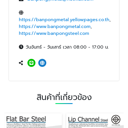
https://banpongmetal.yellowpages.co.th
,
https://www.banpongmetal.com
,
https://www.banpongsteel.com
วันจันทร์ - วันเสาร์ เวลา 08:00 - 17:00 น.
สินค้าที่เกี่ยวข้อง