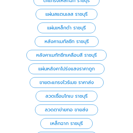
ตะแกรงเหล็กฉีก ราชบุรี
แผ่นสแตนเลส ราชบุรี
แผ่นเหล็กดำ ราชบุรี
หลังคาเมทัลชีท ราชบุรี
หลังคาเมทัทชีทเคลือบสี ราชบุรี
แผ่นหลังคาโปร่งแสงราคาถูก
ขายตะแกรงไวร์เมช ราคาส่ง
ลวดเชื่อมโกเบ ราชบุรี
ลวดตาข่ายทอ ขายส่ง
เหล็กฉาก ราชบุรี