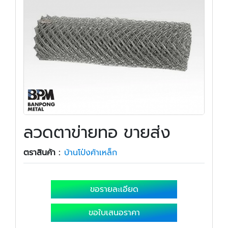
ลวดตาข่ายทอ ขายส่ง
ตราสินค้า :
บ้านโป่งค้าเหล็ก
ขอรายละเอียด
ขอใบเสนอราคา