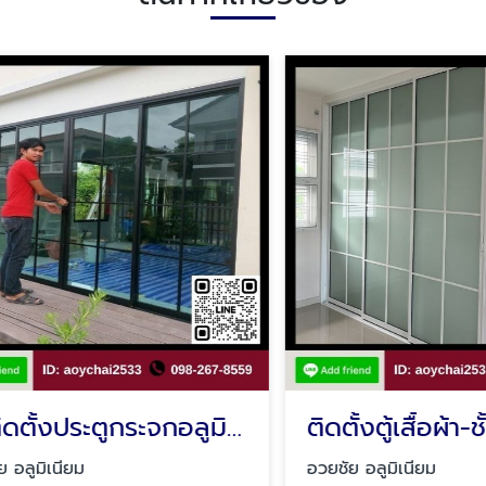
รับติดตั้งประตูกระจกอลูมิเนียม รามอินทรา
มิเนียม
อวยชัย อลูมิเนียม