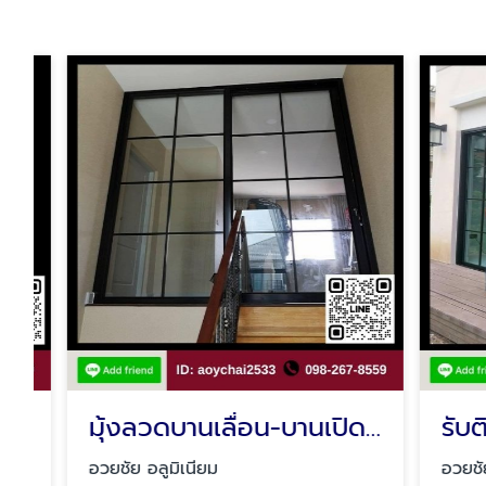
มุ้งลวดบานเลื่อน-บานเปิด-มุ้งจีบ มีนบุรี
อวยชัย อลูมิเนียม
อวยชัย อลู