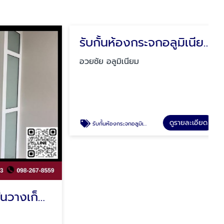
ติดตั้งตู้เสื้อผ้า-ชั้นวางเก็บของ-บานซิงค์ คลองสามวา
รับกั้นห้องกระจกอลูมิเนียม รามอินทรา
อวยชัย อลูมิเนียม