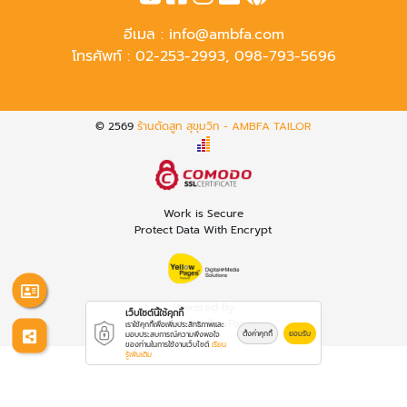
อีเมล :
info@ambfa.com
โทรศัพท์ :
02-253-2993
,
098-793-5696
© 2569
ร้านตัดสูท สุขุมวิท - AMBFA TAILOR
Work is Secure
Protect Data With Encrypt
Powered By
เว็บไซต์นี้ใช้คุกกี้
Thailand YellowPages
เราใช้คุกกี้เพื่อเพิ่มประสิทธิภาพและ
ตั้งค่าคุกกี้
ยอมรับ
มอบประสบการณ์ความพึงพอใจ
ของท่านในการใช้งานเว็บไซต์
เรียน
รู้เพิ่มเติม