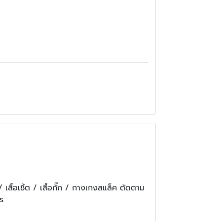
 เสื้อเชิ้ต / เสื้อกั๊ก / กางเกงสแล็ค ตัดตาม
ร