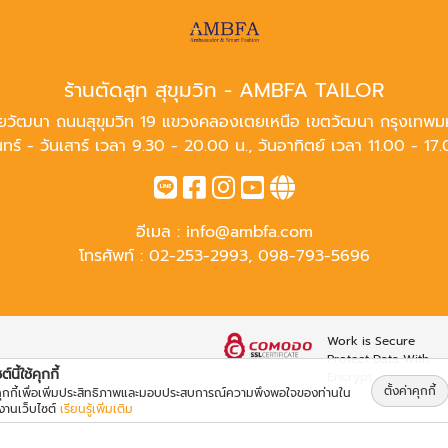
ร้านตัดสูท สุขุมวิท - AMBFA TAILOR
ยวัฒนา ถนนสุขุมวิท 19 แขวงคลองเตยเหนือ เขตวัฒนา กรุงเทพม
นทร์ - วันเสาร์ เวลา 9.30 - 20.00 น., วันอาทิตย์ เวลา 11.00 - 17
อีเมล :
info@ambfa.com
โทรศัพท์ :
02-253-2993
,
098-793-5696
Work is Secure
Protect Data With
์นี้ใช้คุกกี้
Encrypt
ตั้งค่าคุกกี้
้คุกกี้เพื่อเพิ่มประสิทธิภาพและมอบประสบการณ์ความพึงพอใจของท่านใน
้งานเว็บไซต์
เรียนรู้เพิ่มเติม