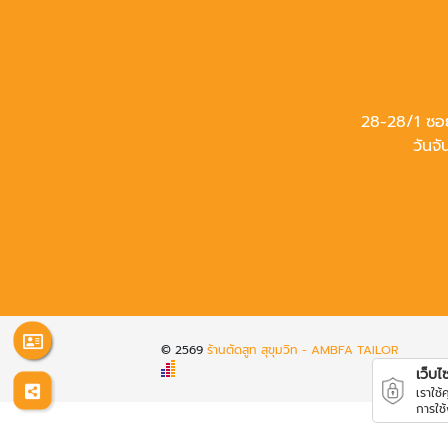
28-28/1 ซอ
วันจั
© 2569
ร้านตัดสูท สุขุมวิท - AMBFA TAILOR
เว็บไซต
เราใช
การใช