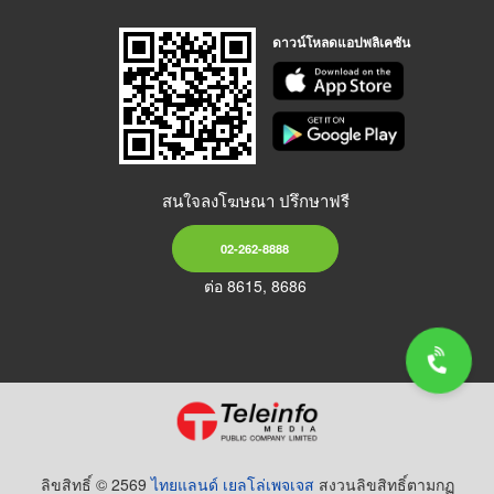
ดาวน์โหลดแอปพลิเคชัน
สนใจลงโฆษณา ปรึกษาฟรี
02-262-8888
ต่อ 8615, 8686
ลิขสิทธิ์ © 2569
ไทยแลนด์ เยลโล่เพจเจส
สงวนลิขสิทธิ์ตามกฏ