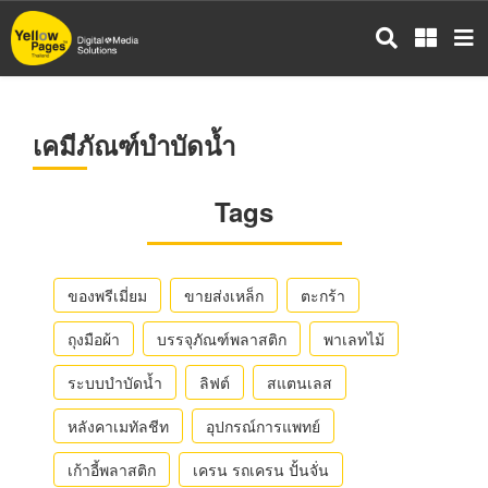
ข้าม
ไป
ยัง
เนื้อหา
หลัก
เคมีภัณฑ์บำบัดน้ำ
Tags
ของพรีเมี่ยม
ขายส่งเหล็ก
ตะกร้า
ถุงมือผ้า
บรรจุภัณฑ์พลาสติก
พาเลทไม้
ระบบบำบัดน้ำ
ลิฟต์
สแตนเลส
หลังคาเมทัลชีท
อุปกรณ์การแพทย์
เก้าอี้พลาสติก
เครน รถเครน ปั้นจั่น