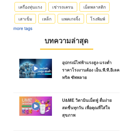
เครื่องทุ่นแรง
เช่ารถเครน
เม็ดพลาสติก
เสาเข็ม
เหล็ก
แพคเกจจิ้ง
โรงพิมพ์
more tags
บทความล่าสุด
อุปกรณ์ไฟฟ้าแรงสูง-แรงต่ำ
ราคาโรงงานต้อง เอ็น.พี.ที.อีเลค
ทริค ซัพพลาย
U&ME วิตามินเม็ดฟู่ ดื่มง่าย
สดชื่นทุกวัน เพื่อคุณที่ใส่ใจ
สุขภาพ