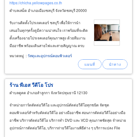
https://chicha.yellowpages.co.th
ตำบลเสม็ด อำเภอเมืองชลบุรี จังหวัดชลบุรี 20000
รับงานติดตั้งโปรเจคเตอร์ ชลบุรี เพื่อให้การนำ
เสนอในทุกๆครั้งดูมีความน่าสนใจ เราพร้อมที่จะติด
ตั้งเครื่องฉายโปรเจคเตอร์คุณภาพสูง ด้วยทีมงาน
มืออาชีพ พร้อมเดินสายไฟและสายสัญญาณ ครบ
เซ็ท พร้อมใช้งาน ที่เชียวชาญเกี่ยวกับเครื่องฉาย
หมวดหมู่
:
วัสดุและอุปกรณ์คอมพิวเตอร์
projector โดยตรง ในการคำนวน เลือกอุปกรณ์และ
การติดตั้งเครื่องโปรเจคเตอร์ที่เหมาะสม
ร้าน พีเอส วีดีโอ โปร
ตำบลคูคต อำเภอลำลูกกา จังหวัดปทุมธานี 12130
จำหน่ายการ์ดตัดต่อวีดิโอ และอุปกรณ์ตัดต่อวีดีโอทุกชนิด จัดชุด
คอมพิวเตอร์สำหรับตัดต่อวีดีโอ อย่างมืออาชีพ สอนการตัดต่อวีดีโออย่างมือ
อาชีพ บริการตัดต่อวีดีโอ บริการทำ DVD และ VCD คุณภาพชัดสุด จำหน่าย
อุปกรณ์การตัดต่อวีดีโอ, บริการถ่ายวีดีโองานพิธีต่าง ๆ บริการแปลง File
video
ทุกประเภท