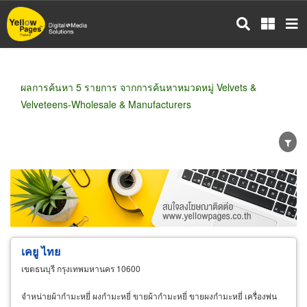
ข้าม
ไป
ยัง
เนื้อหา
หลัก
ผลการค้นหา 5 รายการ จากการค้นหาหมวดหมู่ Velvets &
Velveteens-Wholesale & Manufacturers
ขายส่ง
ขายปลีก
ผู้ผลิต
ตัวแทนจัดจำหน่าย
ผู้ส่งออก/นำเข้า
ธุรกิจบริการ
เคยู ไทย
เขตธนบุรี กรุงเทพมหานคร 10600
จำหน่ายผ้ากำมะหยี่ ผงกำมะหยี่ ขายผ้ากำมะหยี่ ขายผงกำมะหยี่ เครื่องพ่น