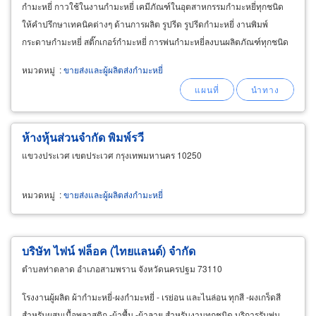
กำมะหยี่ กาวใช้ในงานกำมะหยี่ เคมีภัณฑ์ในอุตสาหกรรมกำมะหยี่ทุกชนิด
ให้คำปรึกษาเทคนิคต่างๆ ด้านการผลิต รูปรีด รูปรีดกำมะหยี่ งานพิมพ์
กระดาษกำมะหยี่ สติ๊กเกอร์กำมะหยี่ การพ่นกำมะหยี่ลงบนผลิตภัณฑ์ทุกชนิด
ของงานกำมะหยี่
หมวดหมู่
:
ขายส่งและผู้ผลิตส่งกำมะหยี่
ห้างหุ้นส่วนจำกัด พิมพ์รวี
แขวงประเวศ เขตประเวศ กรุงเทพมหานคร 10250
หมวดหมู่
:
ขายส่งและผู้ผลิตส่งกำมะหยี่
บริษัท ไฟน์ ฟล็อค (ไทยแลนด์) จำกัด
ตำบลท่าตลาด อำเภอสามพราน จังหวัดนครปฐม 73110
โรงงานผู้ผลิต ผ้ากำมะหยี่-ผงกำมะหยี่ - เรย่อน และไนล่อน ทุกสี -ผงเกร็ดสี
สำหรับผสมเนื้อพลาสติก -ผ้าพื้น -ผ้าลาย สำหรับงานทุกชนิด บริการรับพ่น