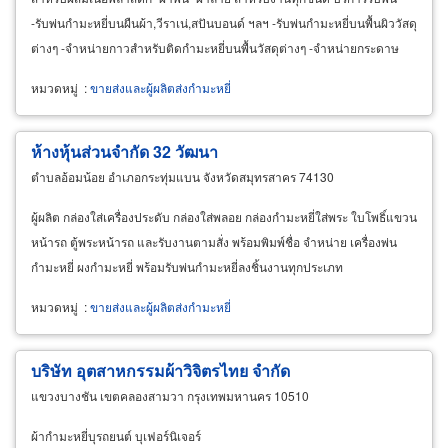
-รับพ่นกำมะหยี่บนผืนผ้า,วีราเน่,สปันบอนด์ ฯลฯ -รับพ่นกำมะหยี่บนพื้นผิววัสดุ
ต่างๆ -จำหน่ายกาวสำหรับติดกำมะหยี่บนพื้นวัสดุต่างๆ -จำหน่ายกระดาษ
กำมะหยี่ สติ๊กเกอร์กำมะหยี่
หมวดหมู่
:
ขายส่งและผู้ผลิตส่งกำมะหยี่
ห้างหุ้นส่วนจำกัด 32 วัฒนา
ตำบลอ้อมน้อย อำเภอกระทุ่มแบน จังหวัดสมุทรสาคร 74130
ผู้ผลิต กล่องใส่เครื่องประดับ กล่องใส่พลอย กล่องกำมะหยี่ใส่พระ ใบโพธิ์แขวน
หน้ารถ ตู้พระหน้ารถ และรับงานตามสั่ง พร้อมพิมพ์ชื่อ จำหน่าย เครื่องพ่น
กำมะหยี่ ผงกำมะหยี่ พร้อมรับพ่นกำมะหยี่ลงชิ้นงานทุกประเภท
หมวดหมู่
:
ขายส่งและผู้ผลิตส่งกำมะหยี่
บริษัท อุตสาหกรรมผ้าวิจิตรไทย จำกัด
แขวงบางชัน เขตคลองสามวา กรุงเทพมหานคร 10510
ผ้ากำมะหยี่บุรถยนต์ บุเฟอร์นิเจอร์