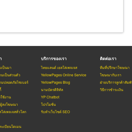
รา
บริการของเรา
ติดต่อเรา
มเป็นมา
ไทยแลนด์ เยลโล่เพจเจส
ทีมที่ปรึกษาโฆษณา
มเป็นส่วนตัว
YellowPages Online Service
โฆษณากับเรา
มปลอดภัยไซเบอร์
YellowPages Blog
ฝ่ายบริการลูกค้าสัมพั
้
นามบัตรดิจิทัล
วิธีการชำระเงิน
รใช้งาน
YP Chatbot
บผู้ลงโฆษณา
โปรโมชั่น
ลโล่เพจเจสทั่วโลก
รับทำเว็บไซต์ SEO
ะเบียนโดเมน