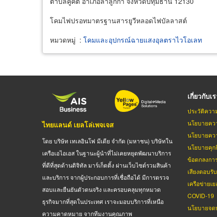
ตำบลคูคต อำเภอลำลูกกา จังหวัดปทุมธานี 12130
โคมไฟปรอทมาตรฐานสารยูวีหลอดไฟบัลลาสต์
หมวดหมู่
:
โคมและอุปกรณ์ฉายแสงอุลตราไวโอเลท
เกี่ยวกับเ
ประวัติควา
นโยบายควา
ไทยแลนด์ เยลโล่เพจเจส
นโยบายควา
โดย บริษัท เทเลอินโฟ มีเดีย จำกัด (มหาชน) บริษัทใน
นโยบายคุกกี
เครือเอไอเอส ในฐานะผู้นำที่ไม่เคยหยุดพัฒนาบริการ
ข้อตกลงกา
ที่ดีที่สุดด้านดิจิทัล มาร์เก็ตติ้ง ผ่านเว็บไซต์รวมสินค้า
เสียงตอบรั
และบริการ จากผู้ประกอบการที่เชื่อถือได้ มีการตรวจ
เครือข่ายเย
สอบและยืนยันตัวตนจริง และครอบคลุมทุกหมวด
COVID-19
ธุรกิจมากที่สุดในประเทศ เราจะมอบบริการที่เหนือ
นโยบายจดท
ความคาดหมาย จากทีมงานคุณภาพ