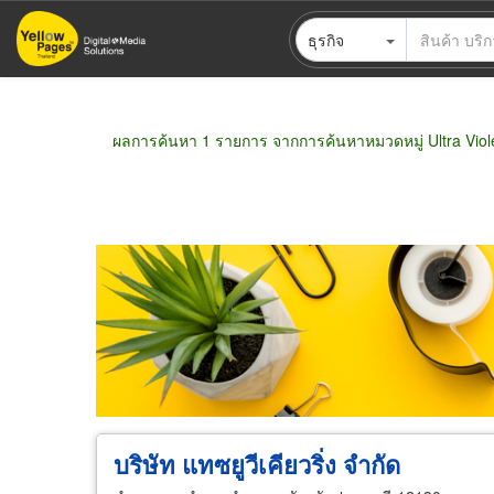
ข้าม
ธุรกิจ
ไป
ยัง
เนื้อหา
หลัก
ผลการค้นหา 1 รายการ จากการค้นหาหมวดหมู่ Ultra Vio
ขายส่ง
ขายปลีก
ผู้ผลิต
ตัวแทนจัดจำห
บริษัท แทซยูวีเคียวริ่ง จำกัด