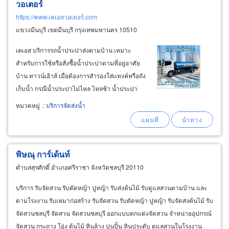
วอเตอร์
https://www.เคเอสวอเตอร์.com
แขวงมีนบุรี เขตมีนบุรี กรุงเทพมหานคร 10510
เคเอส บริการรถน้ำประปาส่งตามบ้าน เหมาะ
สำหรับการใช้หรือสั่งซื้อน้ำประปาตามที่อยู่อาศัย
บ้าน ทาวน์เฮ้าส์ เมื่อต้องการสำรองใส่แทงค์หรือถัง
เก็บน้ำ กรณีน้ำประปาไม่ไหล ไหลช้า น้ำประปา
ไม่ทันใช้ ไม่พอใช้ บริษัท เคเอส จำกัด บริการจัด
หมวดหมู่
:
บริการจัดส่งน้ำ
จำหน่ายน้ำประปา ส่งถึงที่ด้วยรถบรรทุกติดตั้งแทง
ค์สแตนเลส ปลอดภัยไร้สนิม
พิษณุ การ์เด้นท์
ตำบลสุรศักดิ์ อำเภอศรีราชา จังหวัดชลบุรี 20110
บริการ รับจัดสวน รับตัดหญ้า ปูหญ้า รับส่งต้นไม้ รับดูแลสวนตามบ้าน และ
ตามโรงงาน รับเหมาก่อสร้าง รับจัดสวน รับตัดหญ้า ปูหญ้า รับจัดส่งต้นไม้ รับ
จัดสวนชลบุรี จัดสวน จัดสวนชลบุรี ออกแบบตกแต่งจัดสวน จำหน่ายอุปกรณ์
จัดสวน กระถาง โอ่ง ต้นไม้ หินล้าง ปูนปั้น หินประดับ ดูแลสวนในโรงงาน