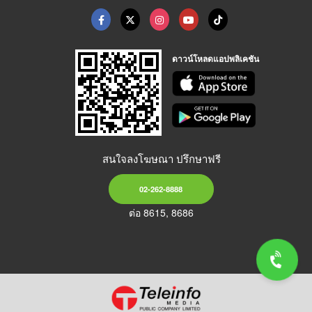
ดาวน์โหลดแอปพลิเคชัน
สนใจลงโฆษณา ปรึกษาฟรี
02-262-8888
ต่อ 8615, 8686