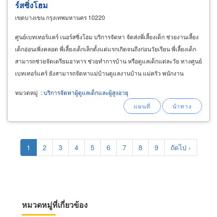
ร์สซิ่งโฮม
เขตบางเขน กรุงเทพมหานคร 10220
ศูนย์เบทเทอร์แคร์ เนอร์สซิ่งโฮม บริการจัดหา จัดส่งพี่เลี้ยงเด็ก ช่วยงานเลี้ยง
เด็กอ่อนเพิ่งคลอด พี่เลี้ยงเด็กเล็กตั้งแต่แรกเกิดจนถึงก่อนวัยเรียน พี่เลี้ยงเด็ก
สามารถช่วยจัดเตรียมอาหาร ช่วยทำการบ้าน หรือดูแลเด็กแต่ละวัย ทางศูนย์
เบทเทอร์แคร์ ยังสามารถจัดหาแม่บ้านดูแลงานบ้าน แม่ครัว พนักงาน
ทำความสะอาดบ้าน
หมวดหมู่
:
บริการจัดหาผู้ดูแลเด็กและผู้สูงอายุ
Pagination
Current
1
Page
2
Page
3
Page
4
Page
5
Page
6
Page
7
Page
8
Page
9
Next
ถัดไป ›
page
page
หมวดหมู่ที่เกี่ยวข้อง