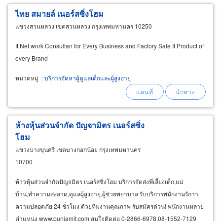
ไทย สมายล์ เนอร์สซิ่งโฮม
แขวงสวนหลวง เขตสวนหลวง กรุงเทพมหานคร 10250
It Net work Consultan for Every Business and Factory Sale It Product of
every Brand
หมวดหมู่
:
บริการจัดหาผู้ดูแลเด็กและผู้สูงอายุ
ห้างหุ้นส่วนจำกัด ปัญจามิตร เนอร์สซิ่ง
โฮม
แขวงบางขุนศรี เขตบางกอกน้อย กรุงเทพมหานคร
10700
ห้าวหุ้นส่วนจำกัดปัญจมิตร เนอร์สซิ่งโฮม บริการจัดส่งพี่เลี้ยงเด็ก,แม่
บ้าน,ทำความสะอาด,ดูแลผู้สูงอายุ,ผู้ช่วยพยาบาล รับบริการพนักงานรักาา
ความปลอดภัย 24 ชั่วโมง ด้วยทีมงานคุณภาพ รับสมัครด่วน! พนักงานหลาย
ตำแหน่ง www.punjamit.com สนใจติดต่อ 0-2866-6978,08-1552-7129