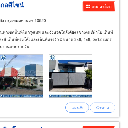
ากลดีไซน์
แคตตาล็อก
ัง กรุงเทพมหานคร 10520
ทุกเขตพื้นที่ในกรุงเทพ และจังหวัดใกล้เคียง เช่าเต็นท์ผ้าใบ เต็นท์
คละสี เต็นท์ทรงโค้งและเต็นท์ทรงจั่ว มีขนาด 3×6, 4×8, 5×12 เมตร
์จัดงานแบบรายวัน