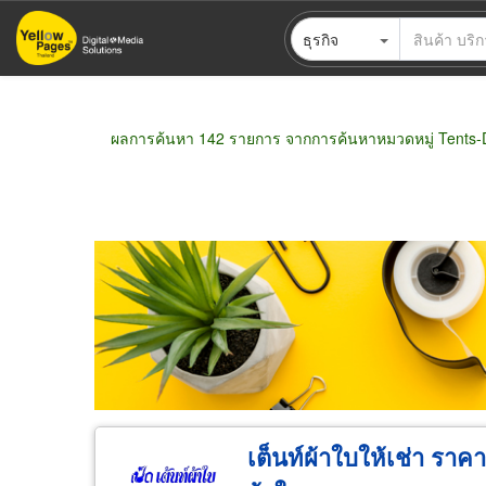
ข้าม
ธุรกิจ
ไป
ยัง
เนื้อหา
หลัก
ผลการค้นหา 142 รายการ จากการค้นหาหมวดหมู่ Tents-D
ขายส่ง
ขายปลีก
ผู้ผลิต
ตัวแทนจัดจำห
เต็นท์ผ้าใบให้เช่า ราคาถ