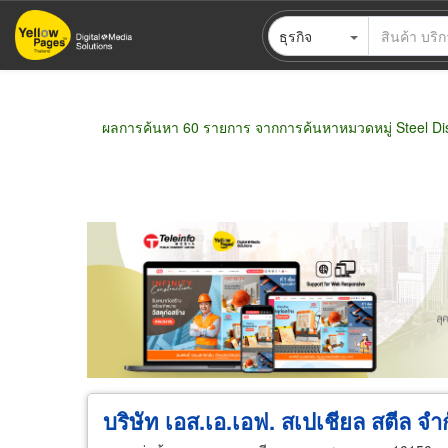
ข้าม
ธุรกิจ
ไป
ยัง
เนื้อหา
หลัก
ผลการค้นหา 60 รายการ จากการค้นหาหมวดหมู่ Steel Dis
ขายส่ง
ขายปลีก
ผู้ผลิต
ตัวแทนจัดจำห
บริษัท เอส.เอ.เอฟ. สเปเชียล สตีล จำ