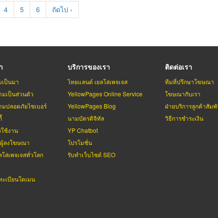
e
Page
4
Page
5
Page
6
Next
ถัดไป ›
page
รา
บริการของเรา
ติดต่อเรา
มเป็นมา
ไทยแลนด์ เยลโล่เพจเจส
ทีมที่ปรึกษาโฆษณา
มเป็นส่วนตัว
YellowPages Online Service
โฆษณากับเรา
มปลอดภัยไซเบอร์
YellowPages Blog
ฝ่ายบริการลูกค้าสัมพั
้
นามบัตรดิจิทัล
วิธีการชำระเงิน
รใช้งาน
YP Chatbot
บผู้ลงโฆษณา
โปรโมชั่น
ลโล่เพจเจสทั่วโลก
รับทำเว็บไซต์ SEO
ะเบียนโดเมน