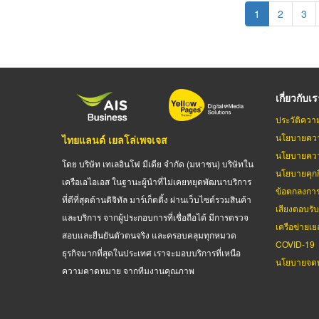
Pagination
Current
1
Page
2
Pag
3
page
เกี่ยวกับเ
ประวัติควา
นโยบายควา
ไทยแลนด์ เยลโล่เพจเจส
นโยบายควา
โดย บริษัท เทเลอินโฟ มีเดีย จำกัด (มหาชน) บริษัทใน
นโยบายคุกกี
เครือเอไอเอส ในฐานะผู้นำที่ไม่เคยหยุดพัฒนาบริการ
ข้อตกลงกา
ที่ดีที่สุดด้านดิจิทัล มาร์เก็ตติ้ง ผ่านเว็บไซต์รวมสินค้า
เสียงตอบรั
และบริการ จากผู้ประกอบการที่เชื่อถือได้ มีการตรวจ
เครือข่ายเย
สอบและยืนยันตัวตนจริง และครอบคลุมทุกหมวด
COVID-19
ธุรกิจมากที่สุดในประเทศ เราจะมอบบริการที่เหนือ
นโยบายจดท
ความคาดหมาย จากทีมงานคุณภาพ