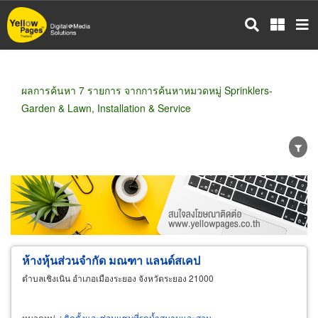
ข้าม
ไป
ยัง
เนื้อหา
หลัก
ผลการค้นหา 7 รายการ จากการค้นหาหมวดหมู่ Sprinklers-
Garden & Lawn, Installation & Service
ขายส่ง
ขายปลีก
ผู้ผลิต
ตัวแทนจัดจำหน่าย
ผู้ส่งออก/นำเข้า
ธุรกิจบริการ
ห้างหุ้นส่วนจำกัด มณฑา แลนด์สเคป
ตำบลเชิงเนิน อำเภอเมืองระยอง จังหวัดระยอง 21000
หมวดหมู่
:
ติดตั้งและซ่อมแซมที่รดน้ำสนามและสวน