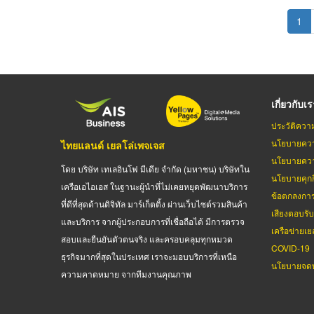
Pagination
Cur
1
pag
เกี่ยวกับเ
ประวัติควา
นโยบายควา
ไทยแลนด์ เยลโล่เพจเจส
นโยบายควา
โดย บริษัท เทเลอินโฟ มีเดีย จำกัด (มหาชน) บริษัทใน
นโยบายคุกกี
เครือเอไอเอส ในฐานะผู้นำที่ไม่เคยหยุดพัฒนาบริการ
ข้อตกลงกา
ที่ดีที่สุดด้านดิจิทัล มาร์เก็ตติ้ง ผ่านเว็บไซต์รวมสินค้า
เสียงตอบรั
และบริการ จากผู้ประกอบการที่เชื่อถือได้ มีการตรวจ
เครือข่ายเย
สอบและยืนยันตัวตนจริง และครอบคลุมทุกหมวด
COVID-19
ธุรกิจมากที่สุดในประเทศ เราจะมอบบริการที่เหนือ
นโยบายจดท
ความคาดหมาย จากทีมงานคุณภาพ