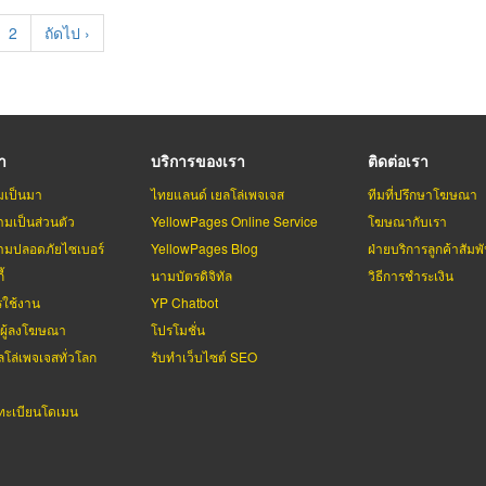
rent
Page
2
Next
ถัดไป ›
e
page
รา
บริการของเรา
ติดต่อเรา
มเป็นมา
ไทยแลนด์ เยลโล่เพจเจส
ทีมที่ปรึกษาโฆษณา
มเป็นส่วนตัว
YellowPages Online Service
โฆษณากับเรา
มปลอดภัยไซเบอร์
YellowPages Blog
ฝ่ายบริการลูกค้าสัมพั
้
นามบัตรดิจิทัล
วิธีการชำระเงิน
รใช้งาน
YP Chatbot
บผู้ลงโฆษณา
โปรโมชั่น
ลโล่เพจเจสทั่วโลก
รับทำเว็บไซต์ SEO
ะเบียนโดเมน