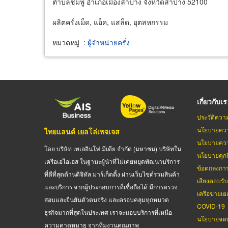
ตำบลชมพู อำเภอเมืองลำปาง จังหวัดลำปาง 52100
ผลิตครั่งเม็ด, แอ็ค, แสล็ด, อุตสหกรรม
หมวดหมู่
:
ผู้จำหน่ายครั่ง
เกี่ยวกับเ
ประวัติควา
นโยบายควา
ไทยแลนด์ เยลโล่เพจเจส
นโยบายควา
โดย บริษัท เทเลอินโฟ มีเดีย จำกัด (มหาชน) บริษัทใน
นโยบายคุกกี
เครือเอไอเอส ในฐานะผู้นำที่ไม่เคยหยุดพัฒนาบริการ
ข้อตกลงกา
ที่ดีที่สุดด้านดิจิทัล มาร์เก็ตติ้ง ผ่านเว็บไซต์รวมสินค้า
เสียงตอบรั
และบริการ จากผู้ประกอบการที่เชื่อถือได้ มีการตรวจ
เครือข่ายเย
สอบและยืนยันตัวตนจริง และครอบคลุมทุกหมวด
COVID-19
ธุรกิจมากที่สุดในประเทศ เราจะมอบบริการที่เหนือ
นโยบายจดท
ความคาดหมาย จากทีมงานคุณภาพ