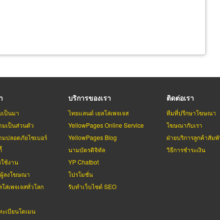
รา
บริการของเรา
ติดต่อเรา
มเป็นมา
ไทยแลนด์ เยลโล่เพจเจส
ทีมที่ปรึกษาโฆษณา
มเป็นส่วนตัว
YellowPages Online Service
โฆษณากับเรา
มปลอดภัยไซเบอร์
YellowPages Blog
ฝ่ายบริการลูกค้าสัมพั
้
นามบัตรดิจิทัล
วิธีการชำระเงิน
รใช้งาน
YP Chatbot
บผู้ลงโฆษณา
โปรโมชั่น
ลโล่เพจเจสทั่วโลก
รับทำเว็บไซต์ SEO
ะเบียนโดเมน