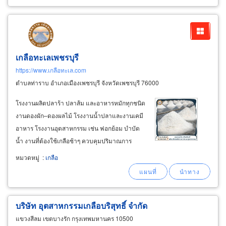
เกลือทะเลเพชรบุรี
https://www.เกลือทะเล.com
ตำบลท่าราบ อำเภอเมืองเพชรบุรี จังหวัดเพชรบุรี 76000
โรงงานผลิตปลาร้า ปลาส้ม และอาหารหมักทุกชนิด
งานดองผัก–ดองผลไม้ โรงงานน้ำปลาและงานเคมี
อาหาร โรงงานอุตสาหกรรม เช่น ฟอกย้อม บำบัด
น้ำ งานที่ต้องใช้เกลือช้าๆ ควบคุมปริมาณการ
ละลาย ขายส่งเกลือป่น (fine
salt
/ powdered
salt
)
หมวดหมู่
:
เกลือ
เกลือที่บดละเอียด เม็ดเล็ก ละลายง่าย เหมาะกับ
งานที่ต้องการความเร็วและความละเอียด
บริษัท อุตสาหกรรมเกลือบริสุทธิ์ จำกัด
แขวงสีลม เขตบางรัก กรุงเทพมหานคร 10500