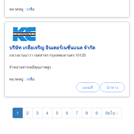
หมวดหมู่
:
เกลือ
บริษัท เกลือเจริญ อินเตอร์เนชั่นแนล จำกัด
แขวงยานนาวา เขตสาทร กรุงเทพมหานคร 10120
​จำหน่ายสารเคมีคุณภาพสูง
หมวดหมู่
:
เกลือ
Pagination
Current
1
Page
2
Page
3
Page
4
Page
5
Page
6
Page
7
Page
8
Page
9
Next
ถัดไป ›
page
page