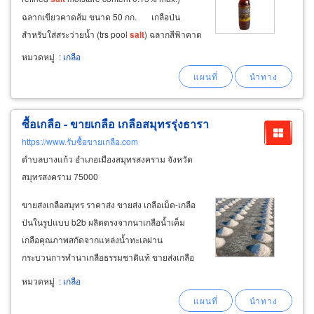
ฉลากเขียวคาดส้ม ขนาด 50 กก. เกลือป่น
สำหรับใส่สระว่ายน้ำ (trs pool
salt
) ฉลากสีฟ้าคาด
น้ำเงิน ขนาด 25 กก.
หมวดหมู่
:
เกลือ
ซื้อเกลือ - ขายเกลือ เกลือสมุทรรุ่งธารา
https://www.รับซื้อขายเกลือ.com
ตำบลบางแก้ว อำเภอเมืองสมุทรสงคราม จังหวัด
สมุทรสงคราม 75000
ขายส่งเกลือสมุทร ราคาส่ง ขายส่ง เกลือเม็ด-เกลือ
ป่นในรูปแบบ b2b ผลิตตรงจากนาเกลือน้ำเค็ม
เกลือคุณภาพสกัดจากแหล่งน้ำทะเลผ่าน
กระบวนการทำนาเกลือธรรมชาติแท้ ขายส่งเกลือ
อุตสาหกรรมอาหาร เกลืออุตสาหกรรมเครื่องปรุงรส
หมวดหมู่
:
เกลือ
ราคาโรงงาน ขายส่งเกลือใช้เป็นวัตถุดิบในการ
แปรรูปอาหารทำอาหารหมักดอง (
salt
curing