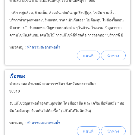
ตำบลบางเขน อำเภอเมืองนนทบุรี จังหวัดนนทบุรี 11000
- บริการสูบส้วม, ส้วมเต็ม, ส้วมตัน, ท่อตัน, ดูดสิ่งปฏิกูล, ไขมัน รวมเร็ว,
บริการทั่วกรุงเทพและปริมณฑล, ราคาเป็นกันเอง " ไม่ต้องทุบ ไม่ต้องรื้อถอน
ตัวอาคาร " - รับลอกท่อ, ปัญหาระบบท่อต่างๆ ในบ้าน, โรงแรม, ปัญหาจาก
คราบไขมัน,เส้นผม, เศษใบไม้ การแก้ไขที่ดีที่สุดคือ การลอกท่อ " บริการดี มี
มาตรฐาน
หมวดหมู่
:
ทำความสะอาดท่อน้ำ
เรือทอง
ตำบลจอหอ อำเภอเมืองนครราชสีมา จังหวัดนครราชสีมา
30310
รับแก้ไขปัญหาท่อน้ำอุดตันทุกชนิด โดยมืออาชีพ และ เครื่องมือทันสมัย " ท่อ
ตัน ไม่ต้องทุบ ส้วมตัน ไม่ต้องรื้อ " (แก้ไม่ได้ไม่คิดเงิน)
หมวดหมู่
:
ทำความสะอาดท่อน้ำ