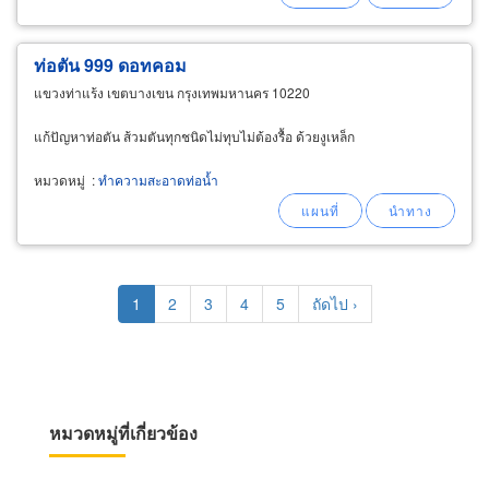
ท่อตัน 999 ดอทคอม
แขวงท่าแร้ง เขตบางเขน กรุงเทพมหานคร 10220
แก้ปัญหาท่อตัน ส้วมตันทุกชนิดไม่ทุบไม่ต้องรื้อ ด้วยงูเหล็ก
หมวดหมู่
:
ทำความสะอาดท่อน้ำ
Pagination
Current
1
Page
2
Page
3
Page
4
Page
5
Next
ถัดไป ›
page
page
หมวดหมู่ที่เกี่ยวข้อง