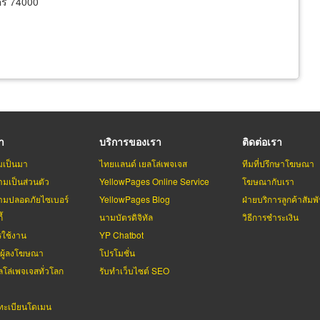
คร 74000
รา
บริการของเรา
ติดต่อเรา
มเป็นมา
ไทยแลนด์ เยลโล่เพจเจส
ทีมที่ปรึกษาโฆษณา
มเป็นส่วนตัว
YellowPages Online Service
โฆษณากับเรา
มปลอดภัยไซเบอร์
YellowPages Blog
ฝ่ายบริการลูกค้าสัมพั
้
นามบัตรดิจิทัล
วิธีการชำระเงิน
รใช้งาน
YP Chatbot
บผู้ลงโฆษณา
โปรโมชั่น
ลโล่เพจเจสทั่วโลก
รับทำเว็บไซต์ SEO
ะเบียนโดเมน