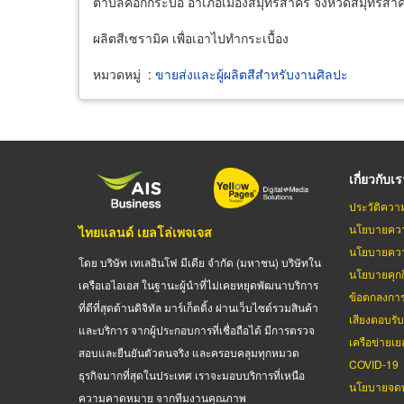
ตำบลคอกกระบือ อำเภอเมืองสมุทรสาคร จังหวัดสมุทรสา
ผลิตสีเซรามิค เพื่อเอาไปทำกระเบื้อง
หมวดหมู่
:
ขายส่งและผู้ผลิตสีสำหรับงานศิลปะ
เกี่ยวกับเ
ประวัติควา
นโยบายควา
ไทยแลนด์ เยลโล่เพจเจส
นโยบายควา
โดย บริษัท เทเลอินโฟ มีเดีย จำกัด (มหาชน) บริษัทใน
นโยบายคุกกี
เครือเอไอเอส ในฐานะผู้นำที่ไม่เคยหยุดพัฒนาบริการ
ข้อตกลงกา
ที่ดีที่สุดด้านดิจิทัล มาร์เก็ตติ้ง ผ่านเว็บไซต์รวมสินค้า
เสียงตอบรั
และบริการ จากผู้ประกอบการที่เชื่อถือได้ มีการตรวจ
เครือข่ายเย
สอบและยืนยันตัวตนจริง และครอบคลุมทุกหมวด
COVID-19
ธุรกิจมากที่สุดในประเทศ เราจะมอบบริการที่เหนือ
นโยบายจดท
ความคาดหมาย จากทีมงานคุณภาพ