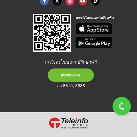
ดาวน์โหลดแอปพลิเคชัน
สนใจลงโฆษณา ปรึกษาฟรี
02-262-8888
ต่อ 8615, 8686