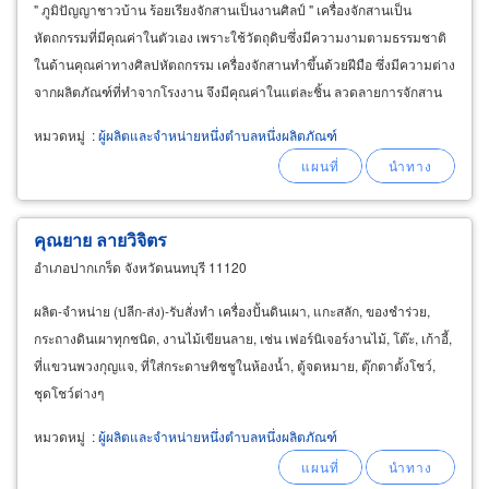
" ภูมิปัญญาชาวบ้าน ร้อยเรียงจักสานเป็นงานศิลป์ " เครื่องจักสานเป็น
หัตถกรรมที่มีคุณค่าในตัวเอง เพราะใช้วัตถุดิบซึ่งมีความงามตามธรรมชาติ
ในด้านคุณค่าทางศิลปหัตถกรรม เครื่องจักสานทำขึ้นด้วยฝีมือ ซึ่งมีความต่าง
จากผลิตภัณฑ์ที่ทำจากโรงงาน จึงมีคุณค่าในแต่ละชิ้น ลวดลายการจักสาน
สอด ทอ ถัก
หมวดหมู่
:
ผู้ผลิตและจำหน่ายหนึ่งตำบลหนึ่งผลิตภัณฑ์
คุณยาย ลายวิจิตร
อำเภอปากเกร็ด จังหวัดนนทบุรี 11120
ผลิต-จำหน่าย (ปลีก-ส่ง)-รับสั่งทำ เครื่องปั้นดินเผา, แกะสลัก, ของชำร่วย,
กระถางดินเผาทุกชนิด, งานไม้เขียนลาย, เช่น เฟอร์นิเจอร์งานไม้, โต๊ะ, เก้าอี้,
ที่แขวนพวงกุญแจ, ที่ใส่กระดาษทิชชูในห้องน้ำ, ตู้จดหมาย, ตุ๊กตาตั้งโชว์,
ชุดโชว์ต่างๆ
หมวดหมู่
:
ผู้ผลิตและจำหน่ายหนึ่งตำบลหนึ่งผลิตภัณฑ์