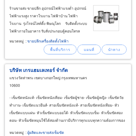
ร้านขายส่ง ขายปลีก อุปกรณ์ไฟฟ้าแรงต่ำ อุปกรณ์
ไฟฟ้าแรงสูง ราคาโรงงาน ไฟฟ้าบ้าน ไฟฟ้า
โรงงาน รุ่งโรจน์ไลท์ติ้ง พิษณุโลก รับติดตั้งระบบ
ไฟฟ้าภายในอาคาร รับสั่งประกอบตู้คอนโทรล
mdb ตู้มิเตอร์ (energy meter) และไฟฟ้าภายนอก
หมวดหมู่
:
ขายปลีกเครื่องติดตั้งไฟฟ้า
อาคาร พิษณุโลก สายไฟฟ้า
บริษัท เกรแฮมเลเทอร์ จำกัด
แขวงวัดท่าพระ เขตบางกอกใหญ่ กรุงเทพมหานคร
10600
- เข็มขัดหนังแท้- เข็มขัดหนังเทียม- เข็มขัดผู้ชาย- เข็มขัดผู้หญิง- เข็มขัดวัย
ทำงาน- เข็มขัดแนวยีนส์- สายเข็มขัดหนังแท้- สายเข็มขัดหนังเทียม- หัว
เข็มขัดแบบแผ่น- หัวเข็มขัดแบบออโต้- หัวเข็มขัดแบบเข็ม- หัวเข็มขัดสอง
ตอน- หัวเข็มขัดหมุนใช้ได้สองด้านเรามีบริการทุกแบบทุกความต้องการของ
ท่าน
หมวดหมู่
:
ผู้ผลิตและขายส่งเข็มขัด