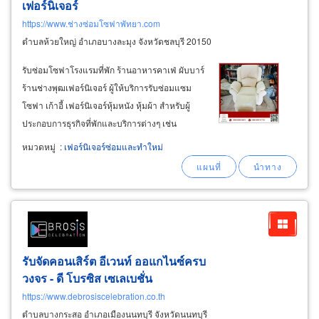
เฟอร์นิเจอร์
https://www.ช่างซ่อมโซฟาพัทยา.com
ตำบลห้วยใหญ่ อำเภอบางละมุง จังหวัดชลบุรี 20150
รับซ่อมโซฟาโรงแรมที่พัก ร้านอาหารคาเฟ่ ผับบาร์
ร้านช่างพุฒเฟอร์นิเจอร์ ผู้ให้บริการรับซ่อมแซม
โซฟา เก้าอี้ เฟอร์นิเจอร์หุ้มหนัง หุ้มผ้า สำหรับผู้
ประกอบการธุรกิจที่พักและบริการต่างๆ เช่น
โรงแรม รีสอร์ท เซอร์วิสอพาร์ตเมนต์ สปาร้านนวด
หมวดหมู่
:
เฟอร์นิเจอร์ซ่อมและทำใหม่
เจ้าของห้องคอนโดมิเนียมและอพาร์ตเมนต์ให้เช่า
ร้านอาหาร คาเฟ่ และสถานบันเทิง
รับจัดคอนเสิร์ต อีเวนท์ ออแกไนซ์ครบ
วงจร - ดี โบรซิส เซเลเบชั่น
https://www.debrosiscelebration.co.th
ตำบลบางกระสอ อำเภอเมืองนนทบุรี จังหวัดนนทบุรี