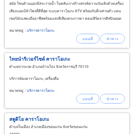
สมัย โซนด้านนอกมีสระว่ายน้ำ ในคลับเราสร้างสรรค์ความบันเทิงด้วยเครื่อง
เสียงแอมป์ลำโพงที่ดีที่สุด ระบบคาราโอเกะ KTV พร้อมกับดีเจส่วนตัว แดน
เซอร์นักแสดงมืออาชีพพร้อมแสงสีเสียงตระการตา คอนเสิร์ตจากศิลปินยอด
นิยมที่เราคัดสรรมาเอาใจคุณ&
หมวดหมู่
:
บริการคาราโอเกะ
ไทยนำริเวอร์ไซด์ คาราโอเกะ
ตำบลปากแรต อำเภอบ้านโป่ง จังหวัดราชบุรี 70110
บริการห้องคาราโอเกะ, เครื่องดื่ม
หมวดหมู่
:
บริการคาราโอเกะ
สตูดิโอ คาราโอเกะ
ตำบลในเมือง อำเภอเมืองขอนแก่น จังหวัดขอนแก่น
40000