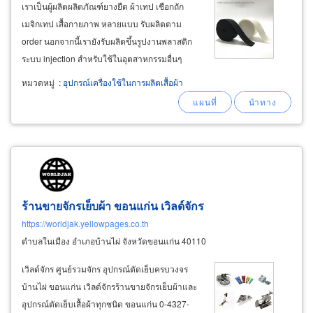
เราเป็นผู้ผลิตผลิตภัณฑ์ยางยืด ผ้าเทป เชือกถัก
เมจิกเทป เสื้อกายภาพ หลายแบบ รับผลิตตาม
order นอกจากนี้เรายังรับผลิตขึ้นรูปงานพลาสติก
ระบบ injection สำหรับใช้ในอุตสาหกรรมอื่นๆ ​
ขายส่งยางยืด ราคาโรงงาน ยางยืดสำหรับงานการ์
หมวดหมู่
:
อุปกรณ์เครื่องใช้ในการผลิตเสื้อผ้า
เม้นท์ ยางยืดสำหรับงานโซฟา รับผลิตยางยืดทอ
อักษร ยางยืดทอโลโก้
ร้านขายจักรเย็บผ้า ขอนแก่น เวิลด์จักร
https://worldjak.yellowpages.co.th
ตำบลในเมือง อำเภอบ้านไผ่ จังหวัดขอนแก่น 40110
เวิลด์จักร ศูนย์รวมจักร อุปกรณ์ตัดเย็บครบวงจร
บ้านไผ่ ขอนแก่น เวิลด์จักรร้านขายจักรเย็บผ้าและ
อุปกรณ์ตัดเย็บเสื้อผ้าทุกชนิด ขอนแก่น 0-4327-