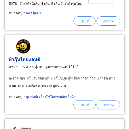
5278 จักรโพ้ง 3เส้น, 4 เส้น, 5 เส้น จักรโพ้งรุ่นใหม่
มอเตอร์ระบบไดเร็คไดร์ฟ ประหยัดไฟถึง 70% มี
หมวดหมู่
:
จักรเย็บผ้า
ระบบตัดด้ายอัตโนมัติ ช่วยให้งานเร็วขึ้นถึง 30%
ผ้ากุ๊นไทยแลนด์
แขวงบางมด เขตทุ่งครุ กรุงเทพมหานคร 10140
องอาจ ตัดผ้ากุ๊น รับตัดผ้ากุ๊น ผ้ากุ๊นญี่ปุ่น กุ๊นเชือก ผ้าลา วีราเน่ ผ้ายืด หนัง
ลายตรง ลายเฉลียง ลายขวาง ทุกขนาด
หมวดหมู่
:
อุปกรณ์เครื่องใช้ในการผลิตเสื้อผ้า