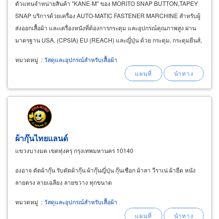
ตัวแทนจำหน่ายสินค้า "KANE-M" ของ MORITO SNAP BUTTON,TAPEY
SNAP บริการด้วยเครื่อง AUTO-MATIC FASTENER MARCHINE สำหรับผู้
ส่งออกเสื้อผ้า และเครื่องหนังที่ต้องการกระดุม และอุปกรณ์คุณภาพสูง ผ่าน
มาตรฐาน USA, (CPSIA) EU (REACH) และญี่ปุ่น ด้วย กระดุม, กระดุมยีนส์,
หมุด, ย้ำ, ตาไก่, ตะขอ, ตะขอชุดนักเรียน, ตะขอยูนิฟอร์ม
หมวดหมู่
:
วัสดุและอุปกรณ์สำหรับเสื้อผ้า
ผ้ากุ๊นไทยแลนด์
แขวงบางมด เขตทุ่งครุ กรุงเทพมหานคร 10140
องอาจ ตัดผ้ากุ๊น รับตัดผ้ากุ๊น ผ้ากุ๊นญี่ปุ่น กุ๊นเชือก ผ้าลา วีราเน่ ผ้ายืด หนัง
ลายตรง ลายเฉลียง ลายขวาง ทุกขนาด
หมวดหมู่
:
วัสดุและอุปกรณ์สำหรับเสื้อผ้า