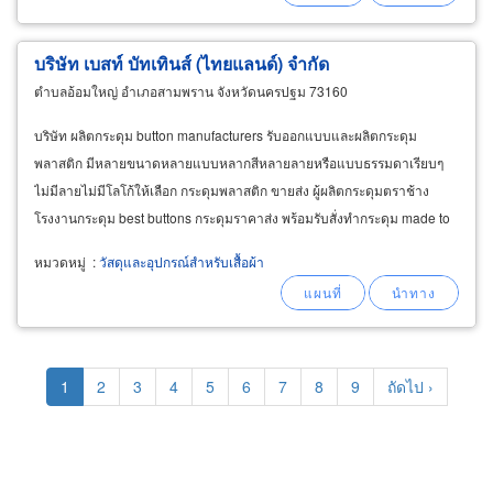
บริษัท เบสท์ บัทเทินส์ (ไทยแลนด์) จำกัด
ตำบลอ้อมใหญ่ อำเภอสามพราน จังหวัดนครปฐม 73160
บริษัท ผลิตกระดุม button manufacturers รับออกแบบและผลิตกระดุม
พลาสติก มีหลายขนาดหลายแบบหลากสีหลายลายหรือแบบธรรมดาเรียบๆ
ไม่มีลายไม่มีโลโก้ให้เลือก กระดุมพลาสติก ขายส่ง ผู้ผลิตกระดุมตราช้าง
โรงงานกระดุม best buttons กระดุมราคาส่ง พร้อมรับสั่งทำกระดุม made to
order buttons ตามแบบและตัวอย่างของลูกค้า รับออกแบบกระดุม
หมวดหมู่
:
วัสดุและอุปกรณ์สำหรับเสื้อผ้า
Pagination
Current
1
Page
2
Page
3
Page
4
Page
5
Page
6
Page
7
Page
8
Page
9
Next
ถัดไป ›
page
page