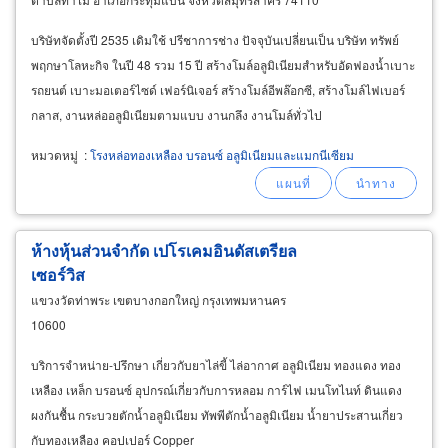
บริษัทจัดตั้งปี 2535 เดิมใช้ ปรีชาการช่าง ปัจจุบันเปลี่ยนเป็น บริษัท ทรัพย์
พฤกษาโลหะกิจ ในปี 48 รวม 15 ปี สร้างโมล์อลูมิเนียมสำหรับอัดฟองน้ำเบาะ
รถยนต์ เบาะมอเตอร์ไซด์ เฟอร์นิเจอร์ สร้างโมล์อีพล๊อกซี, สร้างโมล์ไฟเบอร์
กลาส, งานหล่ออลูมิเนียมตามแบบ งานกลึง งานโมล์ทั่วไป
หมวดหมู่
:
โรงหล่อทองเหลือง บรอนซ์ อลูมิเนียมและแมกนีเซียม
ห้างหุ้นส่วนจำกัด เปโรเคมอินดัสเตรียล
เซอร์วิส
แขวงวัดท่าพระ เขตบางกอกใหญ่ กรุงเทพมหานคร
10600
บริการจำหน่าย-ปรึกษา เกี่ยวกับยาไล่ขี้ ไล่อากาศ อลูมิเนียม ทองแดง ทอง
เหลือง เหล็ก บรอนซ์ อุปกรณ์เกี่ยวกับการหลอม การ์ไฟ เมนโทไนท์ ดินแดง
ผงกันชื้น กระบวยตักน้ำอลูมิเนียม ทัพพีตักน้ำอลูมิเนียม น้ำยาประสานเกี่ยว
กับทองเหลือง คอปเปอร์ Copper