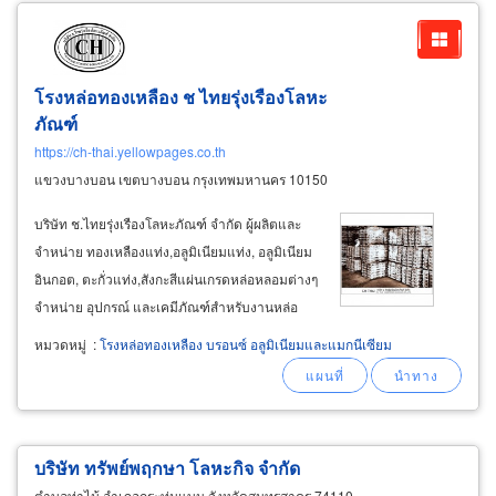
โรงหล่อทองเหลือง ช ไทยรุ่งเรืองโลหะ
ภัณฑ์
https://ch-thai.yellowpages.co.th
แขวงบางบอน เขตบางบอน กรุงเทพมหานคร 10150
บริษัท ช.ไทยรุ่งเรืองโลหะภัณฑ์ จำกัด ผู้ผลิตและ
จำหน่าย ทองเหลืองแท่ง,อลูมิเนียมแท่ง, อลูมิเนียม
อินกอต, ตะกั่วแท่ง,สังกะสีแผ่นเกรดหล่อหลอมต่างๆ
จำหน่าย อุปกรณ์ และเคมีภัณฑ์สำหรับงานหล่อ
โลหะ ทองเหลือง บลาสอินกอต (
brass
ingot) ตรา
หมวดหมู่
:
โรงหล่อทองเหลือง บรอนซ์ อลูมิเนียมและแมกนีเซียม
ch เนื้อเขียวและเหนียวแน่นเต็มก้อน สำหรับงาน
หล่อพระพุทธรูปงานหล่อประติมากรรม
บริษัท ทรัพย์พฤกษา โลหะกิจ จำกัด
ตำบลท่าไม้ อำเภอกระทุ่มแบน จังหวัดสมุทรสาคร 74110