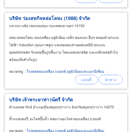
บริษัท ว่องสหกิจหล่อโลหะ (1988) จำกัด
แขวงบางค้อ เขตจอมทอง กรุงเทพมหานคร 10150
หล่อ-หลอมโลหะ ทองเหลือง อลูมิเนียม เหล็ก ทองแดง อื่นๆ หลอมด้วยระบบ
ไฟฟ้า induction (คุณภาพสูง) และทดสอบส่วนผสมเคมีด้วยระบบ
spectrometer รับหล่อขึ้นรูปชิ้นงาน โลหะผสมทุกชนิด และเหล็กหล่อทั่วไป
พร้อมกลึงสำเร็จรูป
หมวดหมู่
:
โรงหล่อทองเหลือง บรอนซ์ อลูมิเนียมและแมกนีเซียม
บริษัท เจ้าพระยาฟาวน์ดรี จำกัด
ตำบลเทพารักษ์ อำเภอเมืองสมุทรปราการ จังหวัดสมุทรปราการ 10270
ขั้วแบตเตอรี่, อะไหล่ปั๊มน้ำ หล่องานอะไหล่ ทองเหลือง,บรอนซ์
หมวดหมู่
:
โรงหล่อทองเหลือง บรอนซ์ อลูมิเนียมและแมกนีเซียม