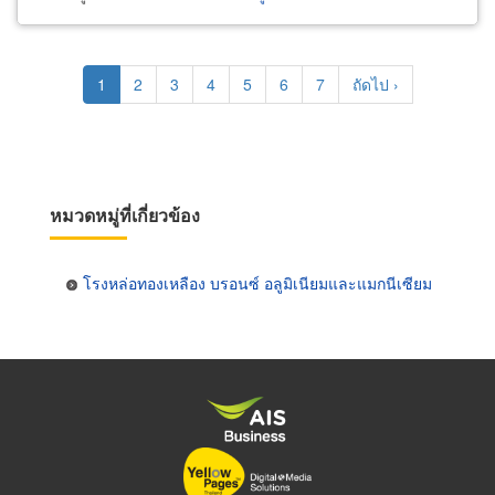
Pagination
Current
1
Page
2
Page
3
Page
4
Page
5
Page
6
Page
7
Next
ถัดไป ›
page
page
หมวดหมู่ที่เกี่ยวข้อง
โรงหล่อทองเหลือง บรอนซ์ อลูมิเนียมและแมกนีเซียม