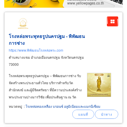
โรงหล่อพระพุทธรูปนครปฐม - พิพัฒธน
การช่าง
https://www.พิพัฒธนโรงหล่อพระ.com
ตำบลบางแขม อำเภอเมืองนครปฐม จังหวัดนครปฐม
73000
โรงหล่อพระพุทธรูปนครปฐม – พิพัฒธนการช่าง รับ
จัดสร้างพระประธานทั่วไทย บริการสำหรับวัด
สำนักสงฆ์ และผู้มีจิตศรัทธา ที่มีความประสงค์สร้าง
พระประธานปางมารวิชัย เพื่อประดิษฐาน ณ วัด
ศาลา หรือสถานที่ศักดิ์สิทธิ์ตามความต้องการ งาน
หมวดหมู่
:
โรงหล่อทองเหลือง บรอนซ์ อลูมิเนียมและแมกนีเซียม
ประณีต สวยงาม แข็งแรงทนทาน เพื่อเป็นเนื้อนา
บุญสืบไป เลือกวัสดุได้ ทั้งงานทองเหลืองแท้